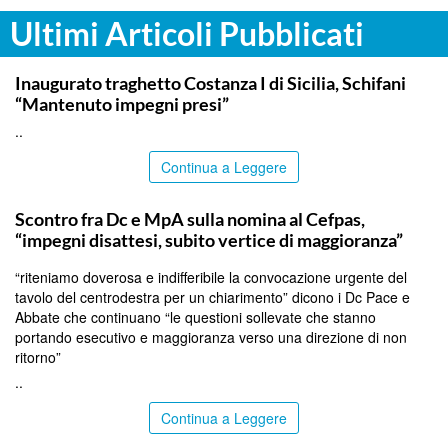
Ultimi Articoli Pubblicati
ITALPRESS
Inaugurato traghetto Costanza I di Sicilia, Schifani
“Mantenuto impegni presi”
..
Continua a Leggere
CALTANISSETTA
Scontro fra Dc e MpA sulla nomina al Cefpas,
“impegni disattesi, subito vertice di maggioranza”
“riteniamo doverosa e indifferibile la convocazione urgente del
tavolo del centrodestra per un chiarimento” dicono i Dc Pace e
Abbate che continuano “le questioni sollevate che stanno
portando esecutivo e maggioranza verso una direzione di non
ritorno”
..
Continua a Leggere
SIRACUSA