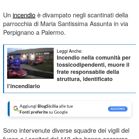
Un
incendio
è divampato negli scantinati della
parrocchia di Maria Santissima Assunta in via
Perpignano a Palermo.
Leggi Anche:
Incendio nella comunità per
tossicodipendenti, muore il
frate responsabile della
struttura, identificato
l’incendiario
Aggiungi
BlogSicilia
alle tue
AGGIUNGI
Fonti preferite
su Google
Sono intervenute diverse squadre dei vigili del
fuoco e i sanitari del 118 che hanno soccorso