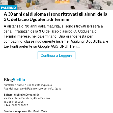
PALERMO
A 30 anni dal diploma si sono ritrovati gli alunni della
3 C del Liceo Ugdulena di Termini
A distanza di 30 anni dalla maturità, si sono ritrovati ieri sera a
cena, i “ragazzi” della 3 C del liceo classico G. Ugdulena di
Termini Imerese, nel palermitano. Una grande festa per i
compagni di classe nuovamente insieme. Aggiungi BlogSicilia alle
tue Fonti preferite su Google AGGIUNGI Tren...
Continua a Leggere
Blog
Sicilia
quotidiano online è una testata registrata.
Aut. del tribunale di Palermo n.19 del 15/07/2010
Editore: SiciliaOnDemand
Srl
Via Castellana Bandiera, 4/a – Palermo
Tel: 3511369305
P.IVA: 06220270828
Direttore responsabile:
Manlio Viola