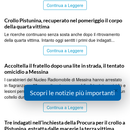
Continua a Leggere
MESSINA
Crollo Pistunina, recuperato nel pomeriggio il corpo
della quarta vittima
Le ricerche continuano senza sosta anche dopo il ritrovamento
della quarta vittima. Intanto oggi sentiti i primi due indagati...
Continua a Leggere
MESSINA
Accoltella il fratello dopo una lite in strada, il tentato
omicidio a Messina
I carabinieri del Nucleo Radiomobile di Messina hanno arrestato
in flagranza un 63enne, ritenuto responsabile di tentato omicidio e
×
lesioni personali nei confronti del fratello di 71 anni, colpito con un
Scopri le notizie più importanti
coltello durante una lite in via Garibaldi....
Continua a Leggere
MESSINA
Tre indagati nell’inchiesta della Procura per il crollo a
Pistunina, estratta dalle macerie la terza vittima