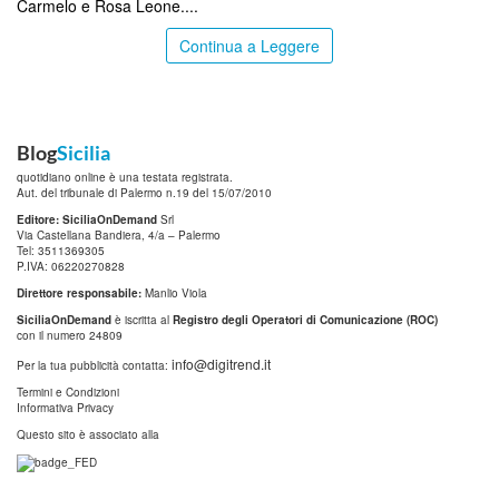
Carmelo e Rosa Leone....
Continua a Leggere
Blog
Sicilia
quotidiano online è una testata registrata.
Aut. del tribunale di Palermo n.19 del 15/07/2010
Editore: SiciliaOnDemand
Srl
Via Castellana Bandiera, 4/a – Palermo
Tel: 3511369305
P.IVA: 06220270828
Direttore responsabile:
Manlio Viola
SiciliaOnDemand
è iscritta al
Registro degli Operatori di Comunicazione (ROC)
con il numero 24809
info@digitrend.it
Per la tua pubblicità contatta:
Termini e Condizioni
Informativa Privacy
Questo sito è associato alla