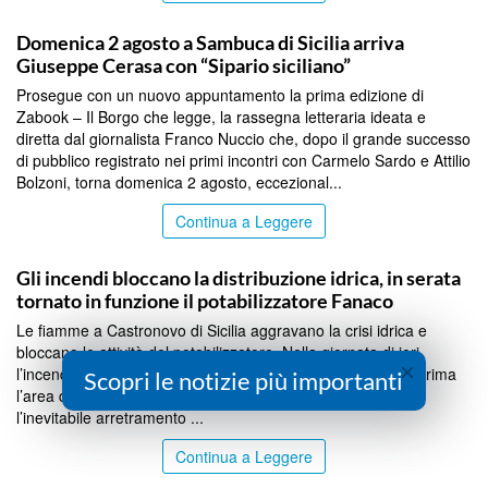
AGRIGENTO
Domenica 2 agosto a Sambuca di Sicilia arriva
Giuseppe Cerasa con “Sipario siciliano”
Prosegue con un nuovo appuntamento la prima edizione di
Zabook – Il Borgo che legge, la rassegna letteraria ideata e
diretta dal giornalista Franco Nuccio che, dopo il grande successo
di pubblico registrato nei primi incontri con Carmelo Sardo e Attilio
Bolzoni, torna domenica 2 agosto, eccezional...
Continua a Leggere
AGRIGENTO
Gli incendi bloccano la distribuzione idrica, in serata
tornato in funzione il potabilizzatore Fanaco
Le fiamme a Castronovo di Sicilia aggravano la crisi idrica e
bloccano le attività del potabilizzatore. Nella giornata di ieri
×
l’incendio che ha minacciato Castronovo ha raggiunto per prima
Scopri le notizie più importanti
l’area del potabilizzatore causando il blocco delle attività e
l’inevitabile arretramento ...
Continua a Leggere