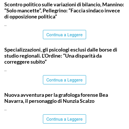
Scontro politico sulle variazioni di bilancio, Mannino:
“Solo mancette”, Pellegrino: “Faccia sindaco invece
di opposizione politica”
..
Continua a Leggere
COMMUNITY
Specializzazioni, gli psicologi esclusi dalle borse di
studio regionali. L’Ordine: “Una disparità da
correggere subito”
..
Continua a Leggere
PALERMO
Nuova avventura per la grafologa forense Bea
Navarra, il personaggio di Nunzia Scalzo
..
Continua a Leggere
ITALPRESS