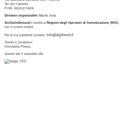
Tel: 3511369305
P.IVA: 06220270828
Direttore responsabile:
Manlio Viola
SiciliaOnDemand
è iscritta al
Registro degli Operatori di Comunicazione (ROC)
con il numero 24809
info@digitrend.it
Per la tua pubblicità contatta:
Termini e Condizioni
Informativa Privacy
Questo sito è associato alla