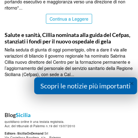
portando esecutivo e maggioranza verso una direzione di non
ritorno"...
Continua a Leggere
CALTANISSETTA
Salute e sanità, Cillia nominata alla guida del Cefpas,
stanziati i fondi per il nuovo ospedale di gela
Nella seduta di giunta di oggi pomeriggio, oltre a dare il via alle
variazioni di bilancio il governo regionale ha nominato Sabrina
Cillia nuovo direttore del Centro per la formazione permanente e
l’aggiornamento del personale del servizio sanitario della Regione
Siciliana (Cefpas), con sede a Cal...
×
Scopri le notizie più importanti
Continua a Leggere
Blog
Sicilia
quotidiano online è una testata registrata.
Aut. del tribunale di Palermo n.19 del 15/07/2010
Editore: SiciliaOnDemand
Srl
Via Castellana Bandiera, 4/a – Palermo