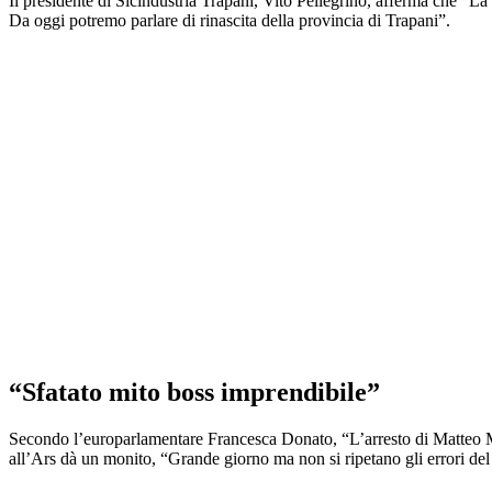
Il presidente di Sicindustria Trapani, Vito Pellegrino, afferma che “La 
Da oggi potremo parlare di rinascita della provincia di Trapani”.
“Sfatato mito boss imprendibile”
Secondo l’europarlamentare Francesca Donato, “L’arresto di Matteo Mes
all’Ars dà un monito, “Grande giorno ma non si ripetano gli errori del