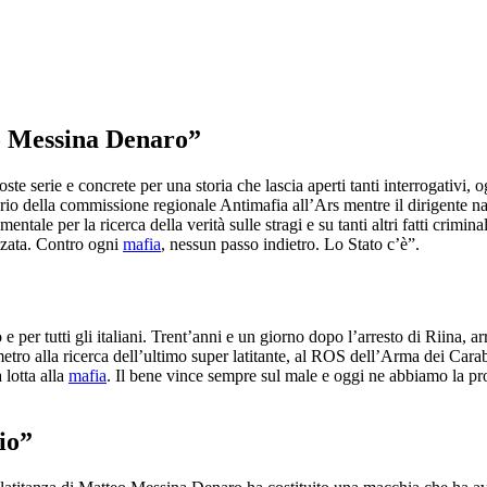
eo Messina Denaro”
te serie e concrete per una storia che lascia aperti tanti interrogativi,
io della commissione regionale Antimafia all’Ars mentre il dirigente nazi
tale per la ricerca della verità sulle stragi e su tanti altri fatti criminal
izzata. Contro ogni
mafia
, nessun passo indietro. Lo Stato c’è”.
per tutti gli italiani. Trent’anni e un giorno dopo l’arresto di Riina, a
ro alla ricerca dell’ultimo super latitante, al ROS dell’Arma dei Carabi
 lotta alla
mafia
. Il bene vince sempre sul male e oggi ne abbiamo la pro
io”