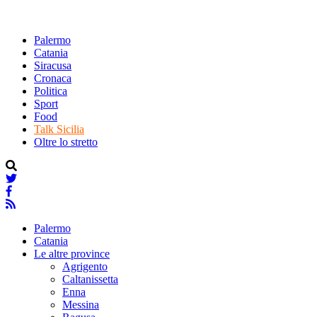
Palermo
Catania
Siracusa
Cronaca
Politica
Sport
Food
Talk Sicilia
Oltre lo stretto
Palermo
Catania
Le altre province
Agrigento
Caltanissetta
Enna
Messina