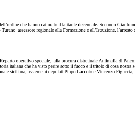
dell’ordine che hanno catturato il latitante decennale. Secondo Gianfranc
 Turano, assessore regionale alla Formazione e all’Istruzione, l’arrest
 Reparto operativo speciale, alla procura distrettuale Antimafia di Paler
toria italiana che ha visto perire sotto il fuoco e il tritolo di cosa nostra
ale siciliana, assieme ai deputati Pippo Laccoto e Vincenzo Figuccia