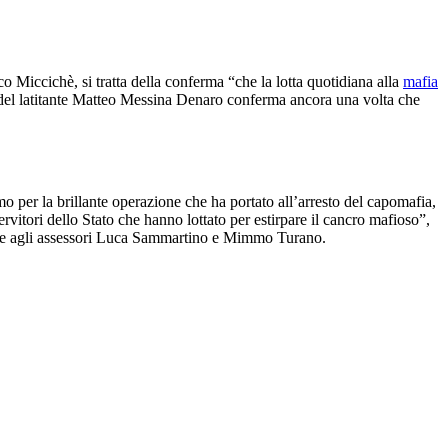
o Miccichè, si tratta della conferma “che la lotta quotidiana alla
mafia
o del latitante Matteo Messina Denaro conferma ancora una volta che
mo per la brillante operazione che ha portato all’arresto del capomafia,
 servitori dello Stato che hanno lottato per estirpare il cancro mafioso”,
, e agli assessori Luca Sammartino e Mimmo Turano.