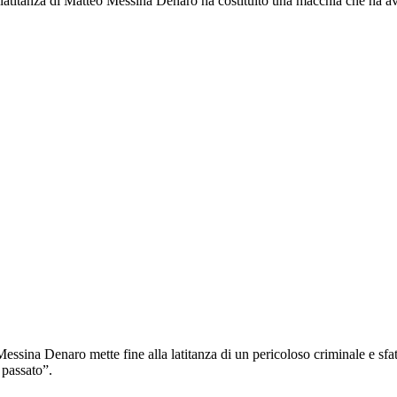
latitanza di Matteo Messina Denaro ha costituito una macchia che ha avvele
sina Denaro mette fine alla latitanza di un pericoloso criminale e sfa
 passato”.