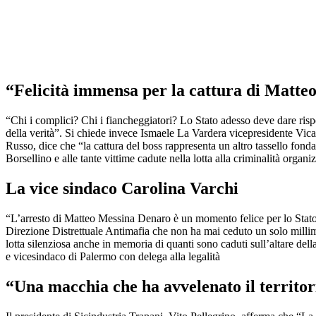
“Felicità immensa per la cattura di Matt
“Chi i complici? Chi i fiancheggiatori? Lo Stato adesso deve dare rispos
della verità”. Si chiede invece Ismaele La Vardera vicepresidente Vicar
Russo, dice che “la cattura del boss rappresenta un altro tassello fondamen
Borsellino e alle tante vittime cadute nella lotta alla criminalità organ
La vice sindaco Carolina Varchi
“L’arresto di Matteo Messina Denaro è un momento felice per lo Stato e 
Direzione Distrettuale Antimafia che non ha mai ceduto un solo millimet
lotta silenziosa anche in memoria di quanti sono caduti sull’altare della
e vicesindaco di Palermo con delega alla legalità
“Una macchia che ha avvelenato il territor