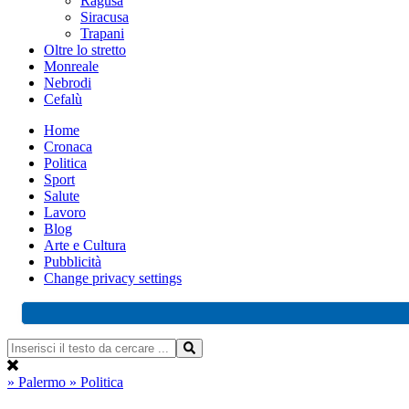
Ragusa
Siracusa
Trapani
Oltre lo stretto
Monreale
Nebrodi
Cefalù
Home
Cronaca
Politica
Sport
Salute
Lavoro
Blog
Arte e Cultura
Pubblicità
Change privacy settings
» Palermo
» Politica