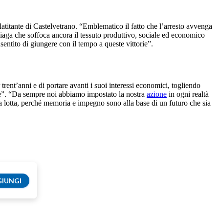
titante di Castelvetrano. “Emblematico il fatto che l’arresto avvenga
 piaga che soffoca ancora il tessuto produttivo, sociale ed economico
nsentito di giungere con il tempo a queste vittorie”.
 trent’anni e di portare avanti i suoi interessi economici, togliendo
ore”. “Da sempre noi abbiamo impostato la nostra
azione
in ogni realtà
uesta lotta, perché memoria e impegno sono alla base di un futuro che sia
IUNGI