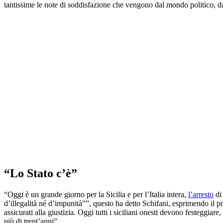
tantissime le note di soddisfazione che vengono dal mondo politico, da
“Lo Stato c’è”
“Oggi è un grande giorno per la Sicilia e per l’Italia intera,
l’arresto
di
d’illegalità né d’impunità””, questo ha detto Schifani, esprimendo il p
assicurati alla giustizia. Oggi tutti i siciliani onesti devono festeggia
più di trent’anni”.