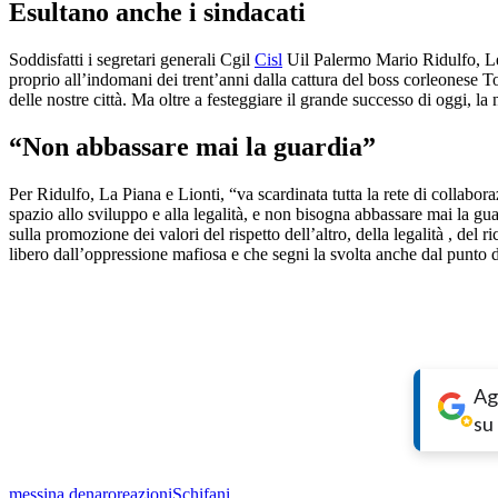
Esultano anche i sindacati
Soddisfatti i segretari generali Cgil
Cisl
Uil Palermo Mario Ridulfo, Leo
proprio all’indomani dei trent’anni dalla cattura del boss corleonese To
delle nostre città. Ma oltre a festeggiare il grande successo di oggi, la
“Non abbassare mai la guardia”
Per Ridulfo, La Piana e Lionti, “va scardinata tutta la rete di collabora
spazio allo sviluppo e alla legalità, e non bisogna abbassare mai la 
sulla promozione dei valori del rispetto dell’altro, della legalità , del
libero dall’oppressione mafiosa e che segni la svolta anche dal punto d
Ag
su
messina denaro
reazioni
Schifani