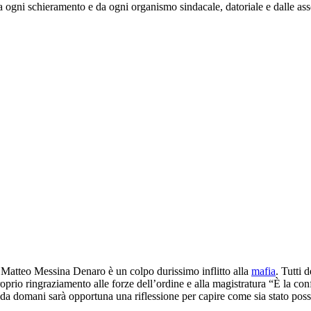
 ogni schieramento e da ogni organismo sindacale, datoriale e dalle asso
 Matteo Messina Denaro è un colpo durissimo inflitto alla
mafia
. Tutti 
roprio ringraziamento alle forze dell’ordine e alla magistratura “È la co
re, da domani sarà opportuna una riflessione per capire come sia stato pos