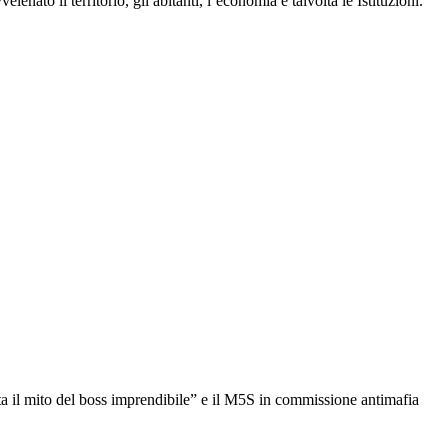
nato il territorio, gli abitanti, l’economia e talvolta le Istituzioni.
ta il mito del boss imprendibile” e il M5S in commissione antimafia