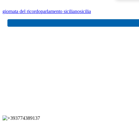
giornata del ricordo
parlamento siciliano
sicilia