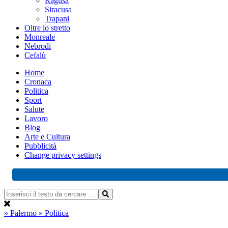
Ragusa
Siracusa
Trapani
Oltre lo stretto
Monreale
Nebrodi
Cefalù
Home
Cronaca
Politica
Sport
Salute
Lavoro
Blog
Arte e Cultura
Pubblicità
Change privacy settings
» Palermo
» Politica