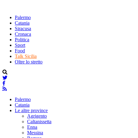
Palermo
Catania
Siracusa
Cronaca
Politica
Sport
Food
Talk Sicilia
Oltre lo stretto
Palermo
Catania
Le altre province
Agrigento
Caltanissetta
Enna
Messina