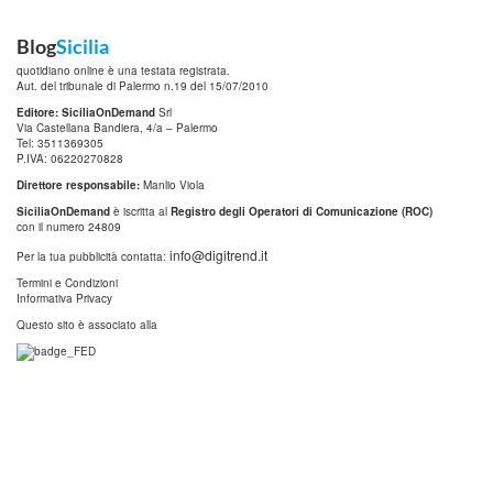
Blog
Sicilia
quotidiano online è una testata registrata.
Aut. del tribunale di Palermo n.19 del 15/07/2010
Editore: SiciliaOnDemand
Srl
Via Castellana Bandiera, 4/a – Palermo
Tel: 3511369305
P.IVA: 06220270828
Direttore responsabile:
Manlio Viola
SiciliaOnDemand
è iscritta al
Registro degli Operatori di Comunicazione (ROC)
con il numero 24809
info@digitrend.it
Per la tua pubblicità contatta:
Termini e Condizioni
Informativa Privacy
Questo sito è associato alla