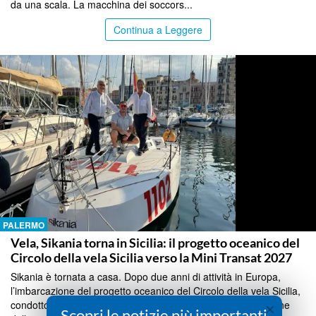
da una scala. La macchina dei soccors...
Continua a Leggere
PALERMO
Vela, Sikania torna in Sicilia: il progetto oceanico del
Circolo della vela Sicilia verso la Mini Transat 2027
Sikania è tornata a casa. Dopo due anni di attività in Europa,
l’imbarcazione del progetto oceanico del Circolo della vela Sicilia,
condotto da Davide Foti, ha fatto scalo a Palermo in occasione
×
Scopri le notizie più importanti