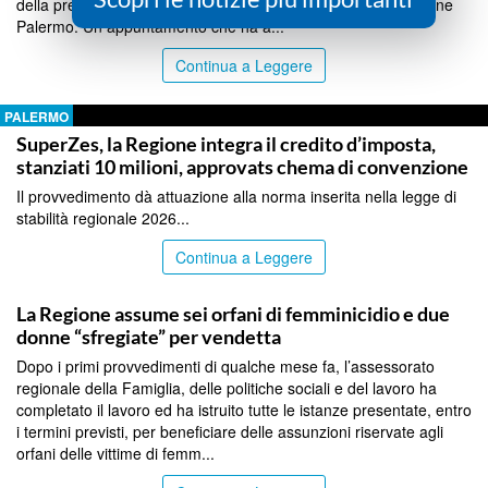
della presentazione ufficiale alla Lega Navale Italiana – sezione
Palermo. Un appuntamento che ha a...
Continua a Leggere
PALERMO
SuperZes, la Regione integra il credito d’imposta,
stanziati 10 milioni, approvats chema di convenzione
Il provvedimento dà attuazione alla norma inserita nella legge di
stabilità regionale 2026...
Continua a Leggere
PALERMO
La Regione assume sei orfani di femminicidio e due
donne “sfregiate” per vendetta
Dopo i primi provvedimenti di qualche mese fa, l’assessorato
regionale della Famiglia, delle politiche sociali e del lavoro ha
completato il lavoro ed ha istruito tutte le istanze presentate, entro
i termini previsti, per beneficiare delle assunzioni riservate agli
orfani delle vittime di femm...