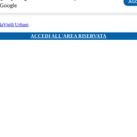
AGG
 Google
la
Vigili Urbani
ACCEDI ALL'AREA RISERVATA