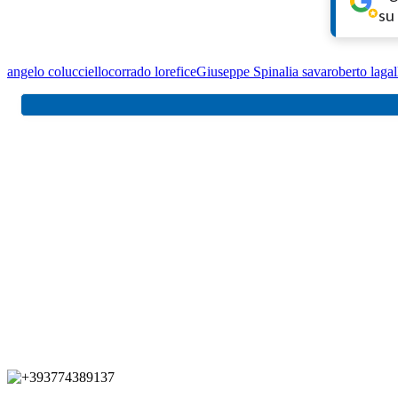
su
angelo colucciello
corrado lorefice
Giuseppe Spina
lia sava
roberto lagal