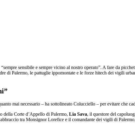
“sempre sensibile e sempre vicino al nostro operato”. A fare da picchet
adre di Palermo, le pattuglie ippomontate e le forze hitech dei vigili ur
ni”
uanto mai necessario – ha sottolineato Colucciello – per evitare che cada
nto della Corte d’Appello di Palermo,
Lia Sava
, il questore del capoluog
’abbraccio tra Monsignor Lorefice e il comandante dei vigili di Palermo