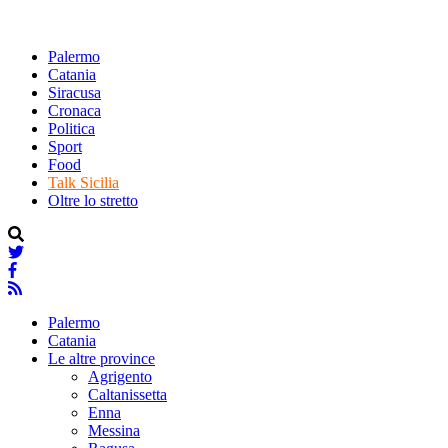
Palermo
Catania
Siracusa
Cronaca
Politica
Sport
Food
Talk Sicilia
Oltre lo stretto
Palermo
Catania
Le altre province
Agrigento
Caltanissetta
Enna
Messina