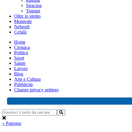
Ragusa
Siracusa
Trapani
Oltre lo stretto
Monreale
Nebrodi
Cefalù
Home
Cronaca
Politica
Sport
Salute
Lavoro
Blog
Arte e Cultura
Pubblicità
Change privacy settings
» Palermo