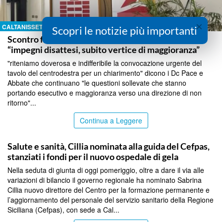
×
CALTANISSETTA
Scopri le notizie più importanti
Scontro fra Dc e MpA sulla nomina al Cefpas,
“impegni disattesi, subito vertice di maggioranza”
"riteniamo doverosa e indifferibile la convocazione urgente del
tavolo del centrodestra per un chiarimento" dicono i Dc Pace e
Abbate che continuano "le questioni sollevate che stanno
portando esecutivo e maggioranza verso una direzione di non
ritorno"...
Continua a Leggere
CALTANISSETTA
Salute e sanità, Cillia nominata alla guida del Cefpas,
stanziati i fondi per il nuovo ospedale di gela
Nella seduta di giunta di oggi pomeriggio, oltre a dare il via alle
variazioni di bilancio il governo regionale ha nominato Sabrina
Cillia nuovo direttore del Centro per la formazione permanente e
l’aggiornamento del personale del servizio sanitario della Regione
Siciliana (Cefpas), con sede a Cal...