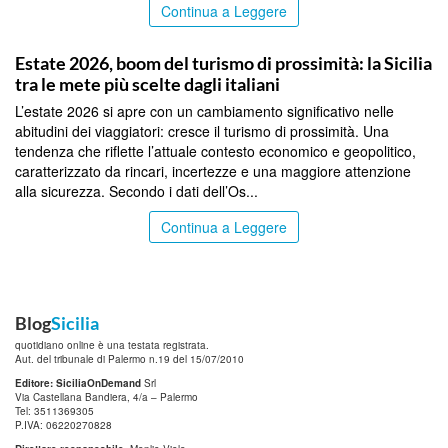
Continua a Leggere
PALERMO
Estate 2026, boom del turismo di prossimità: la Sicilia
tra le mete più scelte dagli italiani
L’estate 2026 si apre con un cambiamento significativo nelle
abitudini dei viaggiatori: cresce il turismo di prossimità. Una
tendenza che riflette l’attuale contesto economico e geopolitico,
caratterizzato da rincari, incertezze e una maggiore attenzione
alla sicurezza. Secondo i dati dell’Os...
Continua a Leggere
Blog
Sicilia
quotidiano online è una testata registrata.
Aut. del tribunale di Palermo n.19 del 15/07/2010
Editore: SiciliaOnDemand
Srl
Via Castellana Bandiera, 4/a – Palermo
Tel: 3511369305
P.IVA: 06220270828