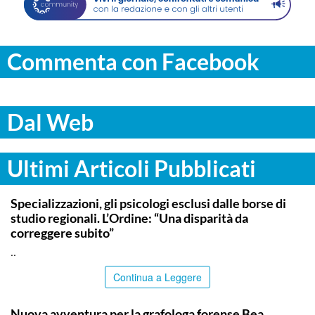
Commenta con Facebook
Dal Web
Ultimi Articoli Pubblicati
COMMUNITY
Specializzazioni, gli psicologi esclusi dalle borse di
studio regionali. L’Ordine: “Una disparità da
correggere subito”
..
Continua a Leggere
PALERMO
Nuova avventura per la grafologa forense Bea