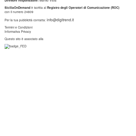
Direttore responsabile:
Manlio Viola
SiciliaOnDemand
è iscritta al
Registro degli Operatori di Comunicazione (ROC)
con il numero 24809
info@digitrend.it
Per la tua pubblicità contatta:
Termini e Condizioni
Informativa Privacy
Questo sito è associato alla