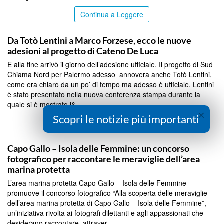
Continua a Leggere
PALERMO
Da Totò Lentini a Marco Forzese, ecco le nuove
adesioni al progetto di Cateno De Luca
E alla fine arrivò il giorno dell’adesione ufficiale. Il progetto di Sud
Chiama Nord per Palermo adesso annovera anche Totò Lentini,
come era chiaro da un po’ di tempo ma adesso è ufficiale. Lentini
è stato presentato nella nuova conferenza stampa durante la
quale si è mostrato l&...
×
Scopri le notizie più importanti
Continua a Leggere
PALERMO
Capo Gallo – Isola delle Femmine: un concorso
fotografico per raccontare le meraviglie dell’area
marina protetta
L’area marina protetta Capo Gallo – Isola delle Femmine
promuove il concorso fotografico “Alla scoperta delle meraviglie
dell’area marina protetta di Capo Gallo – Isola delle Femmine”,
un’iniziativa rivolta ai fotografi dilettanti e agli appassionati che
desiderano raccontare, attraver...