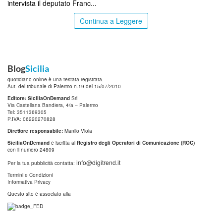
intervista il deputato Franc...
Continua a Leggere
Blog
Sicilia
quotidiano online è una testata registrata.
Aut. del tribunale di Palermo n.19 del 15/07/2010
Editore: SiciliaOnDemand
Srl
Via Castellana Bandiera, 4/a – Palermo
Tel: 3511369305
P.IVA: 06220270828
Direttore responsabile:
Manlio Viola
SiciliaOnDemand
è iscritta al
Registro degli Operatori di Comunicazione (ROC)
con il numero 24809
info@digitrend.it
Per la tua pubblicità contatta:
Termini e Condizioni
Informativa Privacy
Questo sito è associato alla