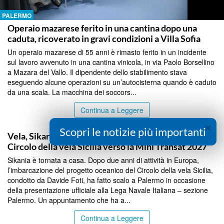
PALERMO
Operaio mazarese ferito in una cantina dopo una
caduta, ricoverato in gravi condizioni a Villa Sofia
Un operaio mazarese di 55 anni è rimasto ferito in un incidente
sul lavoro avvenuto in una cantina vinicola, in via Paolo Borsellino
a Mazara del Vallo. Il dipendente dello stabilimento stava
eseguendo alcune operazioni su un’autocisterna quando è caduto
da una scala. La macchina dei soccors...
Continua a Leggere
PALERMO
×
Scopri le notizie più importanti
Vela, Sikania torna in Sicilia: il progetto oceanico del
Circolo della vela Sicilia verso la Mini Transat 2027
Sikania è tornata a casa. Dopo due anni di attività in Europa,
l’imbarcazione del progetto oceanico del Circolo della vela Sicilia,
condotto da Davide Foti, ha fatto scalo a Palermo in occasione
della presentazione ufficiale alla Lega Navale Italiana – sezione
Palermo. Un appuntamento che ha a...
Continua a Leggere