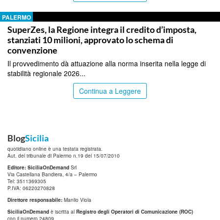
PALERMO
SuperZes, la Regione integra il credito d’imposta,
stanziati 10 milioni, approvato lo schema di
convenzione
Il provvedimento dà attuazione alla norma inserita nella legge di
stabilità regionale 2026...
Continua a Leggere
Blog
Sicilia
quotidiano online è una testata registrata.
Aut. del tribunale di Palermo n.19 del 15/07/2010
Editore: SiciliaOnDemand
Srl
Via Castellana Bandiera, 4/a – Palermo
Tel: 3511369305
P.IVA: 06220270828
Direttore responsabile:
Manlio Viola
SiciliaOnDemand
è iscritta al
Registro degli Operatori di Comunicazione (ROC)
con il numero 24809