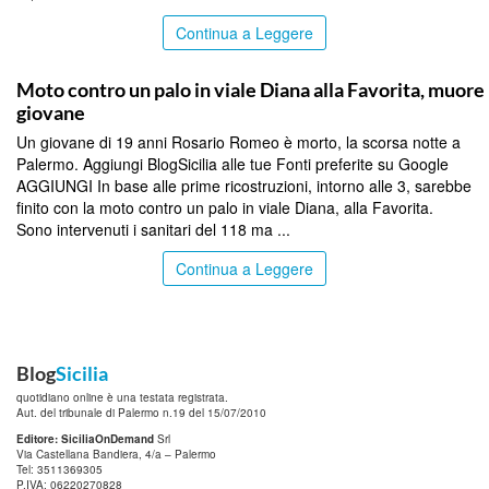
Continua a Leggere
PALERMO
Moto contro un palo in viale Diana alla Favorita, muore
giovane
Un giovane di 19 anni Rosario Romeo è morto, la scorsa notte a
Palermo. Aggiungi BlogSicilia alle tue Fonti preferite su Google
AGGIUNGI In base alle prime ricostruzioni, intorno alle 3, sarebbe
finito con la moto contro un palo in viale Diana, alla Favorita.
Sono intervenuti i sanitari del 118 ma ...
Continua a Leggere
Blog
Sicilia
quotidiano online è una testata registrata.
Aut. del tribunale di Palermo n.19 del 15/07/2010
Editore: SiciliaOnDemand
Srl
Via Castellana Bandiera, 4/a – Palermo
Tel: 3511369305
P.IVA: 06220270828