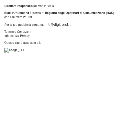
Direttore responsabile:
Manlio Viola
SiciliaOnDemand
è iscritta al
Registro degli Operatori di Comunicazione (ROC)
con il numero 24809
info@digitrend.it
Per la tua pubblicità contatta:
Termini e Condizioni
Informativa Privacy
Questo sito è associato alla