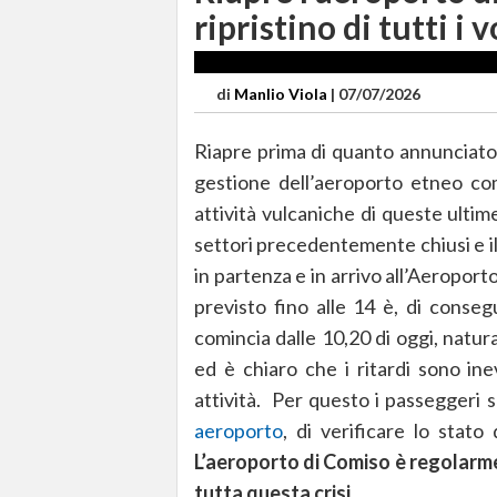
ripristino di tutti i v
di
Manlio Viola
|
07/07/2026
Riapre prima di quanto annunciato
gestione dell’aeroporto etneo com
attività vulcaniche di queste ultime
settori precedentemente chiusi e il 
in partenza e in arrivo all’Aeroport
previsto fino alle 14 è, di consegu
comincia dalle 10,20 di oggi, natu
ed è chiaro che i ritardi sono inevi
attività. Per questo i passeggeri 
aeroporto
, di verificare lo stat
L’aeroporto di Comiso è regolarm
tutta questa crisi.