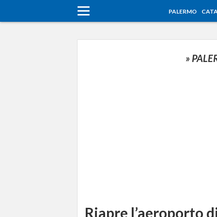
PALERMO
CATA
» PAL
Riapre l’aeroporto di