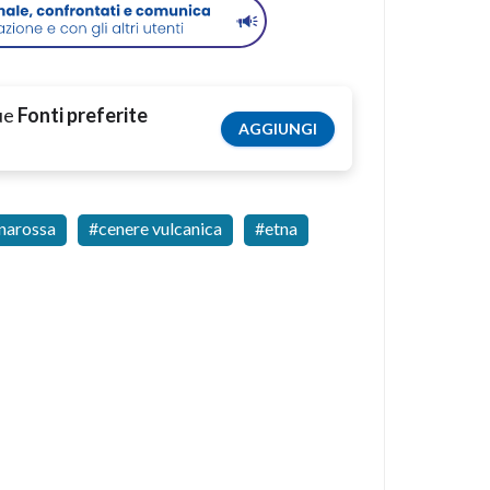
tue
Fonti preferite
AGGIUNGI
anarossa
cenere vulcanica
etna