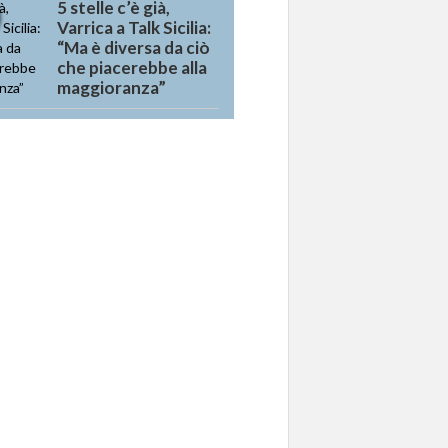
5 stelle c’è già,
Varrica a Talk Sicilia:
“Ma è diversa da ciò
che piacerebbe alla
maggioranza”