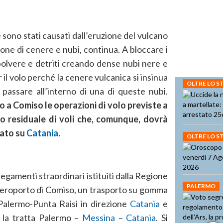
 sono stati causati dall’eruzione del vulcano
one di cenere e nubi, continua. A bloccare i
di polvere e detriti creando dense nubi nere e
il volo perché la cenere vulcanica si insinua
OLTRE LO 
passare all’interno di una di queste nubi.
a Comiso le operazioni di volo previste a
o residuale di voli che, comunque, dovrà
cato su
Catania
.
OLTRE LO 
legamenti straordinari istituiti dalla Regione
PALERMO
l’aeroporto di Comiso, un trasporto su gomma
 Palermo-Punta Raisi in direzione
Catania
e
 la tratta Palermo –
Messina
–
Catania
. Si