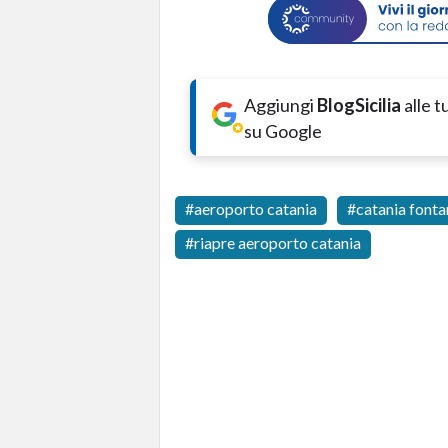
Aggiungi
BlogSicilia
alle 
su Google
aeroporto catania
catania font
riapre aeroporto catania