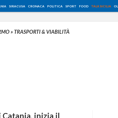
NIA
SIRACUSA
CRONACA
POLITICA
SPORT
FOOD
TALK SICILIA
OL
ERMO
» TRASPORTI & VIABILITÀ
 Catania, inizia il