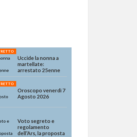
STRETTO
Uccide la nonna a
martellate:
arrestato 25enne
STRETTO
Oroscopo venerdì 7
Agosto 2026
Voto segreto e
regolamento
dell’Ars, la proposta