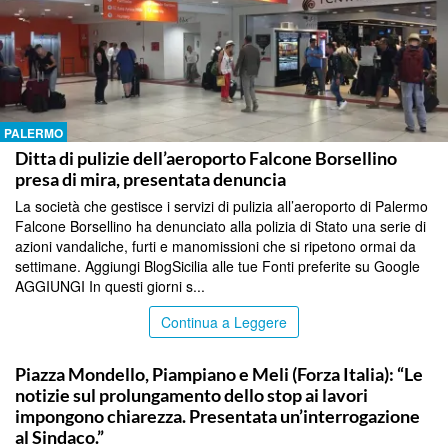
PALERMO
Ditta di pulizie dell’aeroporto Falcone Borsellino
presa di mira, presentata denuncia
La società che gestisce i servizi di pulizia all’aeroporto di Palermo
Falcone Borsellino ha denunciato alla polizia di Stato una serie di
azioni vandaliche, furti e manomissioni che si ripetono ormai da
settimane. Aggiungi BlogSicilia alle tue Fonti preferite su Google
AGGIUNGI In questi giorni s...
Continua a Leggere
PALERMO
Piazza Mondello, Piampiano e Meli (Forza Italia): “Le
notizie sul prolungamento dello stop ai lavori
impongono chiarezza. Presentata un’interrogazione
al Sindaco.”