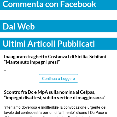
Commenta con Facebook
Dal Web
Ultimi Articoli Pubblicati
ITALPRESS
Inaugurato traghetto Costanza I di Sicilia, Schifani
“Mantenuto impegni presi”
..
Continua a Leggere
CALTANISSETTA
Scontro fra Dc e MpA sulla nomina al Cefpas,
“impegni disattesi, subito vertice di maggioranza”
“riteniamo doverosa e indifferibile la convocazione urgente del
tavolo del centrodestra per un chiarimento” dicono i Dc Pace e