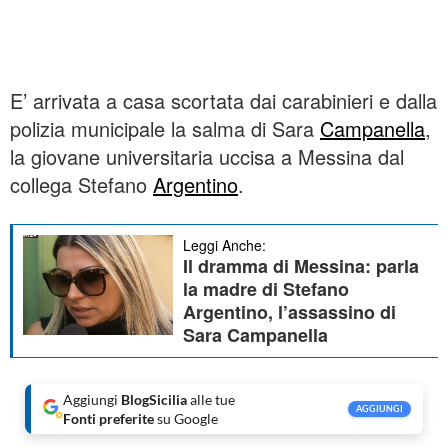
Chapters
Descriptions
E’ arrivata a casa scortata dai carabinieri e dalla
descriptions off
, selected
polizia municipale la salma di Sara
Campanella
,
la giovane universitaria uccisa a Messina dal
Subtitles
collega Stefano
Argentino
.
subtitles settings
, opens subtitles settings dialog
subtitles off
, selected
Leggi Anche:
Audio Track
Il dramma di Messina: parla
la madre di Stefano
Fullscreen
Share
Argentino, l’assassino di
Sara Campanella
This is a modal window.
Beginning of dialog window. Escape will cancel and close the window.
Text
Aggiungi
BlogSicilia
alle tue
AGGIUNGI
Fonti preferite
su Google
Color
Transparency