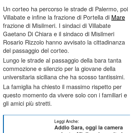
Background
Un corteo ha percorso le strade di Palermo, poi
Villabate e infine la frazione di Portella di
Mare
Color
Transparency
frazione di Misilmeri. I sindaci di Villabate
Window
Gaetano Di Chiara e il sindaco di Misilmeri
Rosario Rizzolo hanno avvisato la cittadinanza
Color
Transparency
del passaggio del corteo.
Font Size
Lungo le strade al passaggio della bara tanta
commozione e silenzio per la giovane della
Text Edge Style
universitaria siciliana che ha scosso tantissimi.
La famiglia ha chiesto il massimo rispetto per
Font Family
questo momento da vivere solo con i familiari e
gli amici più stretti.
Reset
restore all settings to the default values
Done
Leggi Anche:
Close Modal Dialog
Addio Sara, oggi la camera
End of dialog window.