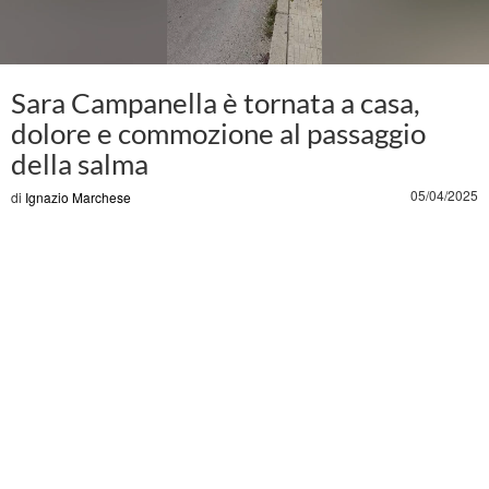
Video Player is loading.
lay
Sara Campanella è tornata a casa,
ideo
Sara Campanella torna a casa
dolore e commozione al passaggio
della salma
Play
Mute
05/04/2025
di
Ignazio Marchese
Current Time
0:00
/
Duration
0:55
Loaded
:
25.01%
LIVE
Stream Type
Seek to live, currently playing live
LIVE
Remaining Time
-
0:55
Playback Rate
1x
Chapters