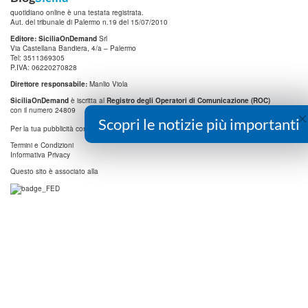
quotidiano online è una testata registrata.
Aut. del tribunale di Palermo n.19 del 15/07/2010
Editore: SiciliaOnDemand
Srl
Via Castellana Bandiera, 4/a – Palermo
Tel: 3511369305
P.IVA: 06220270828
Direttore responsabile:
Manlio Viola
SiciliaOnDemand
è iscritta al
Registro degli Operatori di Comunicazione (ROC)
con il numero 24809
×
Scopri le notizie più importanti
info@digitrend.it
Per la tua pubblicità contatta:
Termini e Condizioni
Informativa Privacy
Questo sito è associato alla