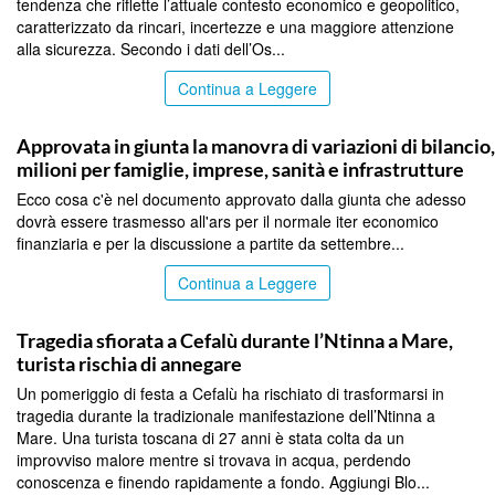
tendenza che riflette l’attuale contesto economico e geopolitico,
caratterizzato da rincari, incertezze e una maggiore attenzione
alla sicurezza. Secondo i dati dell’Os...
Continua a Leggere
PALERMO
Approvata in giunta la manovra di variazioni di bilancio
milioni per famiglie, imprese, sanità e infrastrutture
Ecco cosa c'è nel documento approvato dalla giunta che adesso
dovrà essere trasmesso all'ars per il normale iter economico
finanziaria e per la discussione a partite da settembre...
Continua a Leggere
PALERMO
Tragedia sfiorata a Cefalù durante l’Ntinna a Mare,
turista rischia di annegare
Un pomeriggio di festa a Cefalù ha rischiato di trasformarsi in
tragedia durante la tradizionale manifestazione dell’Ntinna a
Mare. Una turista toscana di 27 anni è stata colta da un
improvviso malore mentre si trovava in acqua, perdendo
conoscenza e finendo rapidamente a fondo. Aggiungi Blo...