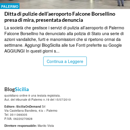
PALERMO
Ditta di pulizie dell’aeroporto Falcone Borsellino
presa di mira, presentata denuncia
La società che gestisce i servizi di pulizia all’aeroporto di Palermo
Falcone Borsellino ha denunciato alla polizia di Stato una serie di
azioni vandaliche, furti e manomissioni che si ripetono ormai da
settimane. Aggiungi BlogSicilia alle tue Fonti preferite su Google
AGGIUNGI In questi giorni s...
Continua a Leggere
Blog
Sicilia
quotidiano online è una testata registrata.
Aut. del tribunale di Palermo n.19 del 15/07/2010
Editore: SiciliaOnDemand
Srl
Via Castellana Bandiera, 4/a – Palermo
Tel: 3511369305
P.IVA: 06220270828
Direttore responsabile:
Manlio Viola