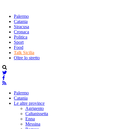
Palermo
Catania
Siracusa
Cronaca
Politica
Sport
Food
Talk Sicilia
Oltre lo stretto
Palermo
Catania
Le altre province
Agrigento
Caltanissetta
Enna
Messina