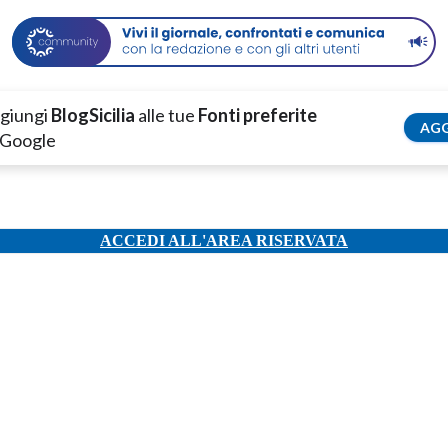
giungi
BlogSicilia
alle tue
Fonti preferite
AGG
 Google
ACCEDI ALL'AREA RISERVATA