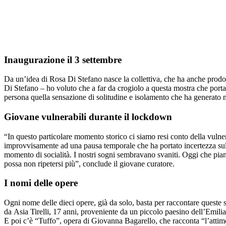
Inaugurazione il 3 settembre
Da un’idea di Rosa Di Stefano nasce la collettiva, che ha anche prodot
Di Stefano – ho voluto che a far da crogiolo a questa mostra che porta 
persona quella sensazione di solitudine e isolamento che ha generato n
Giovane vulnerabili durante il lockdown
“In questo particolare momento storico ci siamo resi conto della vulnerab
improvvisamente ad una pausa temporale che ha portato incertezza sul
momento di socialità. I nostri sogni sembravano svaniti. Oggi che pian
possa non ripetersi più”, conclude il giovane curatore.
I nomi delle opere
Ogni nome delle dieci opere, già da solo, basta per raccontare queste
da Asia Tirelli, 17 anni, proveniente da un piccolo paesino dell’Emil
E poi c’è “Tuffo”, opera di Giovanna Bagarello, che racconta “l’attim