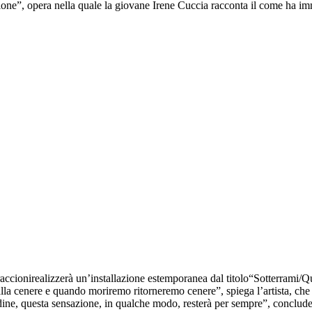
sione”, opera nella quale la giovane Irene Cuccia racconta il come ha im
raccionirealizzerà un’installazione estemporanea dal titolo“Sotterrami/Quia
 dalla cenere e quando moriremo ritorneremo cenere”, spiega l’artista, che
udine, questa sensazione, in qualche modo, resterà per sempre”, conclud