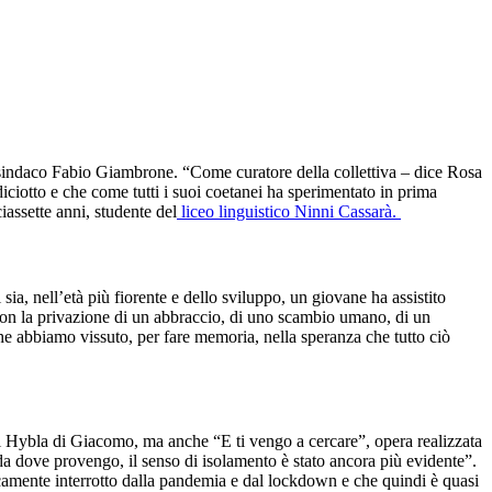
icesindaco Fabio Giambrone. “Come curatore della collettiva – dice Rosa
iciotto e che come tutti i suoi coetanei ha sperimentato in prima
assette anni, studente del
liceo linguistico Ninni Cassarà.
sia, nell’età più fiorente e dello sviluppo, un giovane ha assistito
on la privazione di un abbraccio, di uno scambio umano, di un
he abbiamo vissuto, per fare memoria, nella speranza che tutto ciò
di Hybla di Giacomo, ma anche “E ti vengo a cercare”, opera realizzata
a dove provengo, il senso di isolamento è stato ancora più evidente”.
camente interrotto dalla pandemia e dal lockdown e che quindi è quasi