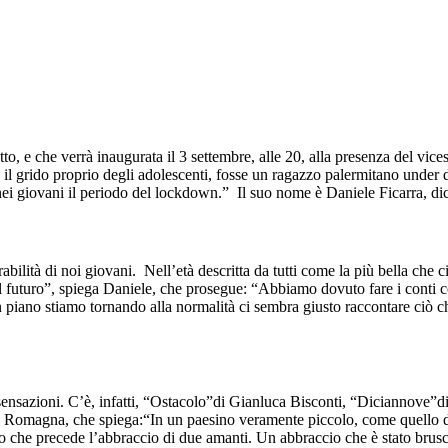
to, e che verrà inaugurata il 3 settembre, alle 20, alla presenza del v
il grido proprio degli adolescenti, fosse un ragazzo palermitano under d
ei giovani il periodo del lockdown.” Il suo nome è Daniele Ficarra, dici
ilità di noi giovani. Nell’età descritta da tutti come la più bella che ci 
 futuro”, spiega Daniele, che prosegue: “Abbiamo dovuto fare i conti c
 piano stiamo tornando alla normalità ci sembra giusto raccontare ciò c
 sensazioni. C’è, infatti, “Ostacolo”di Gianluca Bisconti, “Diciannove”
ia Romagna, che spiega:“In un paesino veramente piccolo, come quello d
o che precede l’abbraccio di due amanti. Un abbraccio che è stato brus