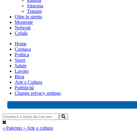
Ragusa
Siracusa
Trapani
Oltre lo stretto
Monreale
Nebrodi
Cefalù
Home
Cronaca
Politica
Sport
Salute
Lavoro
Blog
Arte e Cultura
Pubblicità
Change privacy settings
» Palermo
» Arte e cultura