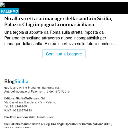
PALERMO
No alla stretta sui manager della sanità in Sicilia,
Palazzo Chigi impugna la norma siciliana
Una tegola si abbatte da Roma sulla stretta imposta dal
Parlamento siciliano attraverso nuove incompatibilità per i
manager della sanità. E crea incertezza sulle future nomine...
Continua a Leggere
Blog
Sicilia
quotidiano online è una testata registrata.
Aut. del tribunale di Palermo n.19 del 15/07/2010
Editore: SiciliaOnDemand
Srl
Via Castellana Bandiera, 4/a – Palermo
Tel: 3511369305
P.IVA: 06220270828
Direttore responsabile:
Manlio Viola
SiciliaOnDemand
è iscritta al
Registro degli Operatori di Comunicazione (ROC)
con il numero 24809