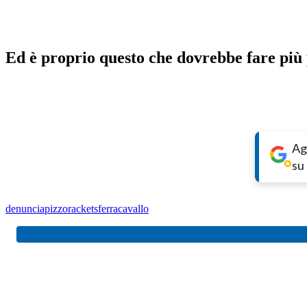
Ed è proprio questo che dovrebbe fare più
Ag
su
denuncia
pizzo
racket
sferracavallo