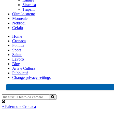
Ragusa
Siracusa
Trapani
Oltre lo stretto
Monreale
Nebrodi
Cefalù
Home
Cronaca
Politica
Sport
Salute
Lavoro
Blog
Arte e Cultura
Pubblicità
Change privacy settings
» Palermo
» Cronaca