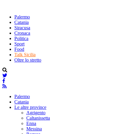
Palermo
Catania
Siracusa
Cronaca
Politica
Sport
Food
Talk Sicilia
Oltre lo stretto
Palermo
Catania
Le altre province
Agrigento
Caltanissetta
Enna
Messina