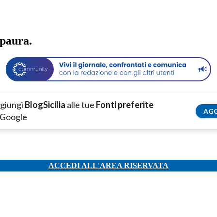
 paura.
giungi
BlogSicilia
alle tue
Fonti preferite
AGG
 Google
ACCEDI ALL'AREA RISERVATA