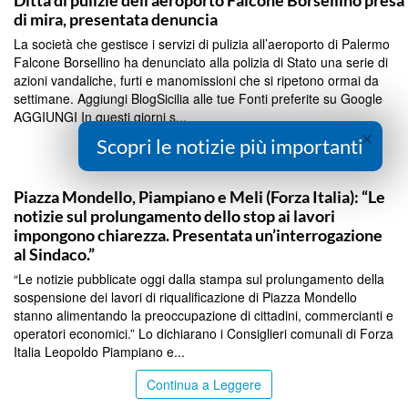
Ditta di pulizie dell’aeroporto Falcone Borsellino presa
di mira, presentata denuncia
La società che gestisce i servizi di pulizia all’aeroporto di Palermo
Falcone Borsellino ha denunciato alla polizia di Stato una serie di
azioni vandaliche, furti e manomissioni che si ripetono ormai da
settimane. Aggiungi BlogSicilia alle tue Fonti preferite su Google
AGGIUNGI In questi giorni s...
×
Scopri le notizie più importanti
Continua a Leggere
PALERMO
Piazza Mondello, Piampiano e Meli (Forza Italia): “Le
notizie sul prolungamento dello stop ai lavori
impongono chiarezza. Presentata un’interrogazione
al Sindaco.”
“Le notizie pubblicate oggi dalla stampa sul prolungamento della
sospensione dei lavori di riqualificazione di Piazza Mondello
stanno alimentando la preoccupazione di cittadini, commercianti e
operatori economici.” Lo dichiarano i Consiglieri comunali di Forza
Italia Leopoldo Piampiano e...
Continua a Leggere