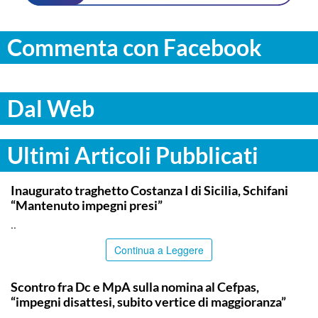
Commenta con Facebook
Dal Web
Ultimi Articoli Pubblicati
ITALPRESS
Inaugurato traghetto Costanza I di Sicilia, Schifani
“Mantenuto impegni presi”
..
Continua a Leggere
CALTANISSETTA
Scontro fra Dc e MpA sulla nomina al Cefpas,
“impegni disattesi, subito vertice di maggioranza”