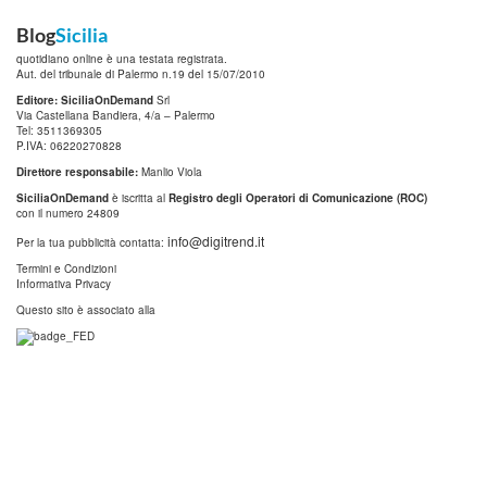
Blog
Sicilia
quotidiano online è una testata registrata.
Aut. del tribunale di Palermo n.19 del 15/07/2010
Editore: SiciliaOnDemand
Srl
Via Castellana Bandiera, 4/a – Palermo
Tel: 3511369305
P.IVA: 06220270828
Direttore responsabile:
Manlio Viola
SiciliaOnDemand
è iscritta al
Registro degli Operatori di Comunicazione (ROC)
con il numero 24809
info@digitrend.it
Per la tua pubblicità contatta:
Termini e Condizioni
Informativa Privacy
Questo sito è associato alla