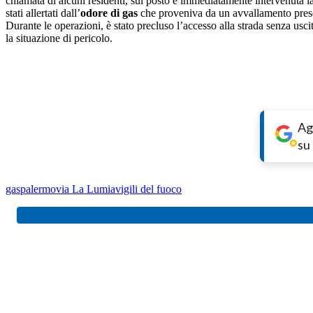
chiamata di alcuni residenti, sul posto è immediatamente intervenuta la
stati allertati dall’
odore di gas
che proveniva da un avvallamento presen
Durante le operazioni, è stato precluso l’accesso alla strada senza usc
la situazione di pericolo.
Ag
su
gas
palermo
via La Lumia
vigili del fuoco