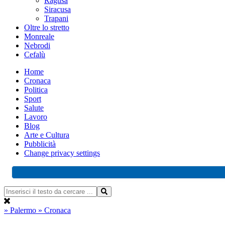
Ragusa
Siracusa
Trapani
Oltre lo stretto
Monreale
Nebrodi
Cefalù
Home
Cronaca
Politica
Sport
Salute
Lavoro
Blog
Arte e Cultura
Pubblicità
Change privacy settings
» Palermo
» Cronaca