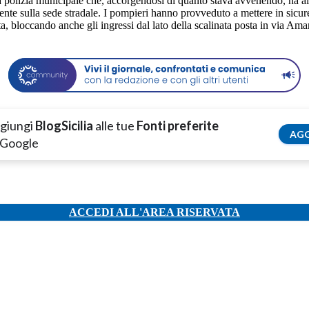
 polizia municipale che, accorgendosi di quanto stava avvenendo, ha aller
te sulla sede stradale. I pompieri hanno provveduto a mettere in sicure
ita, bloccando anche gli ingressi dal lato della scalinata posta in via Am
giungi
BlogSicilia
alle tue
Fonti preferite
AGG
 Google
ACCEDI ALL'AREA RISERVATA