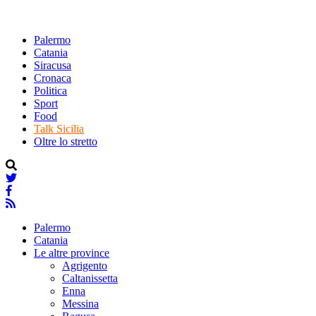
Palermo
Catania
Siracusa
Cronaca
Politica
Sport
Food
Talk Sicilia
Oltre lo stretto
Palermo
Catania
Le altre province
Agrigento
Caltanissetta
Enna
Messina