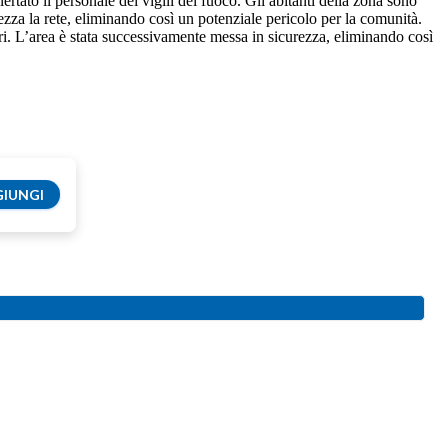
tato il personale dei vigili del fuoco. Gli abitanti della zona sono
zza la rete, eliminando così un potenziale pericolo per la comunità.
ari. L’area è stata successivamente messa in sicurezza, eliminando così
IUNGI