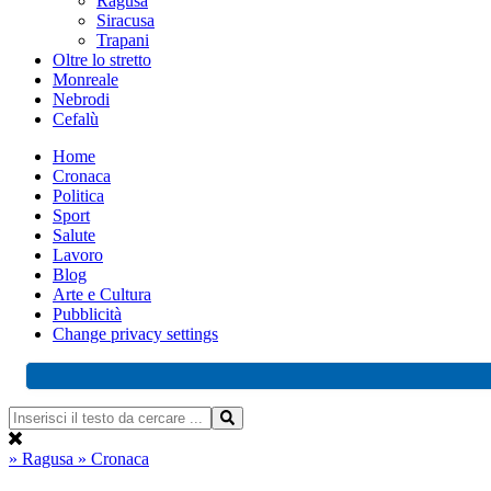
Ragusa
Siracusa
Trapani
Oltre lo stretto
Monreale
Nebrodi
Cefalù
Home
Cronaca
Politica
Sport
Salute
Lavoro
Blog
Arte e Cultura
Pubblicità
Change privacy settings
» Ragusa
» Cronaca