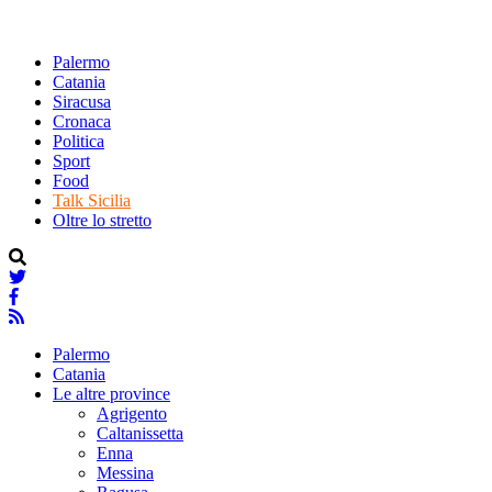
Palermo
Catania
Siracusa
Cronaca
Politica
Sport
Food
Talk Sicilia
Oltre lo stretto
Palermo
Catania
Le altre province
Agrigento
Caltanissetta
Enna
Messina