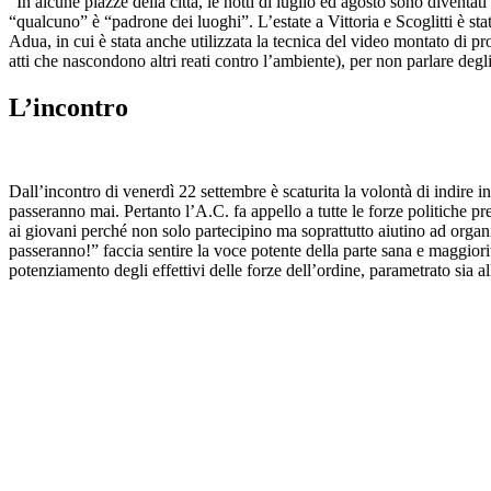
“In alcune piazze della città, le notti di luglio ed agosto sono diventati 
“qualcuno” è “padrone dei luoghi”. L’estate a Vittoria e Scoglitti è stat
Adua, in cui è stata anche utilizzata la tecnica del video montato di pr
atti che nascondono altri reati contro l’ambiente), per non parlare deg
L’incontro
Dall’incontro di venerdì 22 settembre è scaturita la volontà di indire 
passeranno mai. Pertanto l’A.C. fa appello a tutte le forze politiche pres
ai giovani perché non solo partecipino ma soprattutto aiutino ad organ
passeranno!” faccia sentire la voce potente della parte sana e maggiori
potenziamento degli effettivi delle forze dell’ordine, parametrato sia all