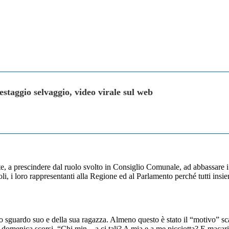
staggio selvaggio, video virale sul web
, a prescindere dal ruolo svolto in Consiglio Comunale, ad abbassare i t
i, i loro rappresentanti alla Regione ed al Parlamento perché tutti insie
 sguardo suo e della sua ragazza. Almeno questo è stato il “motivo” sca
 e domenica scorsi. “Chi min…a ci tali? A mia e a me picciotta? E macari 