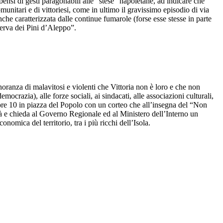
te bensì di gesti paragonabili alle “stese” napoletane, ad indicare che
munitari e di vittoriesi, come in ultimo il gravissimo episodio di via
nche caratterizzata dalle continue fumarole (forse esse stesse in parte
serva dei Pini d’Aleppo”.
noranza di malavitosi e violenti che Vittoria non è loro e che non
mocrazia), alle forze sociali, ai sindacati, alle associazioni culturali,
 ore 10 in piazza del Popolo con un corteo che all’insegna del “Non
ttà e chieda al Governo Regionale ed al Ministero dell’Interno un
onomica del territorio, tra i più ricchi dell’Isola.