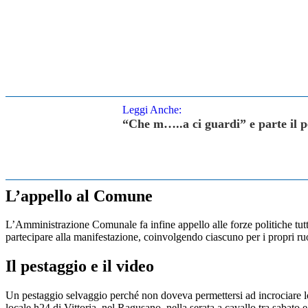
Leggi Anche:
“Che m…..a ci guardi” e parte il pe
L’appello al Comune
L’Amministrazione Comunale fa infine appello alle forze politiche tutte
partecipare alla manifestazione, coinvolgendo ciascuno per i propri ruol
Il pestaggio e il video
Un pestaggio selvaggio perché non doveva permettersi ad incrociare lo
locale h24 di Vittoria, nel Ragusano, nella serata a cavallo tra sabato