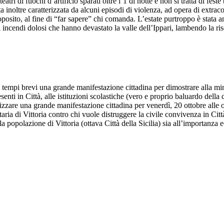
teatri di fuochi d’artificio sparati oltre l’1 di notte e non si tratta di fes
a inoltre caratterizzata da alcuni episodi di violenza, ad opera di extraco
oposito, al fine di “far sapere” chi comanda. L’estate purtroppo è stata a
li incendi dolosi che hanno devastato la valle dell’Ippari, lambendo la ri
in tempi brevi una grande manifestazione cittadina per dimostrare alla mi
enti in Città, alle istituzioni scolastiche (vero e proprio baluardo della de
izzare una grande manifestazione cittadina per venerdì, 20 ottobre alle
taria di Vittoria contro chi vuole distruggere la civile convivenza in Ci
a popolazione di Vittoria (ottava Città della Sicilia) sia all’importanza ec