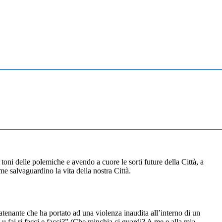
oni delle polemiche e avendo a cuore le sorti future della Città, a
me salvaguardino la vita della nostra Città.
tenante che ha portato ad una violenza inaudita all’interno di un
u fai ri facci e facci?” (Che minchia ci guardi? A me e alla mia