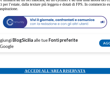
ici per l’estate, dalla texture più leggera e dotati di FPS. In commercio e
raspirazione.
giungi
BlogSicilia
alle tue
Fonti preferite
AGG
 Google
ACCEDI ALL'AREA RISERVATA