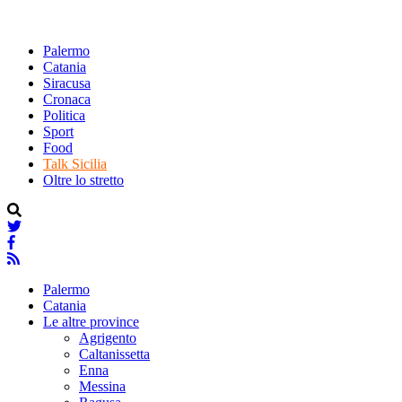
Palermo
Catania
Siracusa
Cronaca
Politica
Sport
Food
Talk Sicilia
Oltre lo stretto
Palermo
Catania
Le altre province
Agrigento
Caltanissetta
Enna
Messina