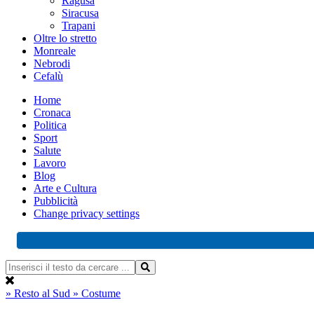
Ragusa
Siracusa
Trapani
Oltre lo stretto
Monreale
Nebrodi
Cefalù
Home
Cronaca
Politica
Sport
Salute
Lavoro
Blog
Arte e Cultura
Pubblicità
Change privacy settings
» Resto al Sud
» Costume