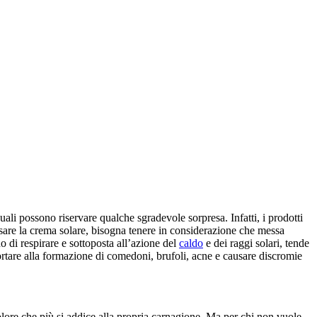
uali possono riservare qualche sgradevole sorpresa. Infatti, i prodotti
sare la crema solare, bisogna tenere in considerazione che messa
o di respirare e sottoposta all’azione del
caldo
e dei raggi solari, tende
ortare alla formazione di comedoni, brufoli, acne e causare discromie
colore che più si addice alla propria carnagione. Ma per chi non vuole