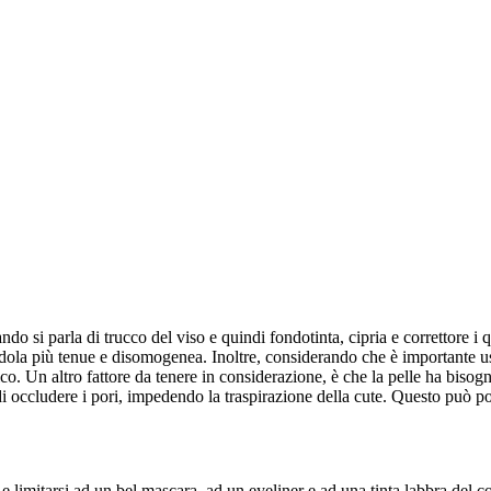
do si parla di trucco del viso e quindi fondotinta, cipria e correttore i q
ndola più tenue e disomogenea. Inoltre, considerando che è importante u
co. Un altro fattore da tenere in considerazione, è che la pelle ha bisogn
 di occludere i pori, impedendo la traspirazione della cute. Questo può p
 e limitarsi ad un bel mascara, ad un eyeliner e ad una tinta labbra del 