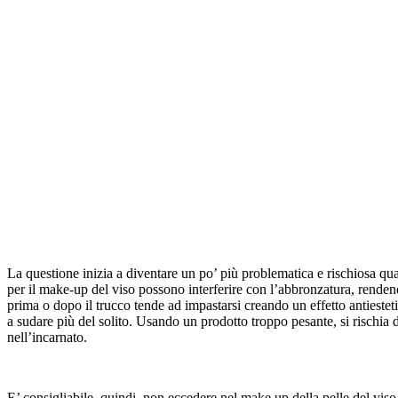
La questione inizia a diventare un po’ più problematica e rischiosa quan
per il make-up del viso possono interferire con l’abbronzatura, rende
prima o dopo il trucco tende ad impastarsi creando un effetto antiesteti
a sudare più del solito. Usando un prodotto troppo pesante, si rischia
nell’incarnato.
E’ consigliabile, quindi, non eccedere nel make up della pelle del viso