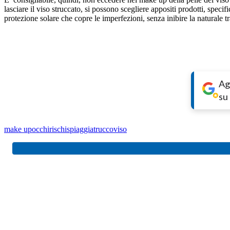
lasciare il viso struccato, si possono scegliere appositi prodotti, specif
protezione solare che copre le imperfezioni, senza inibire la naturale t
Ag
su
make up
occhi
rischi
spiaggia
trucco
viso