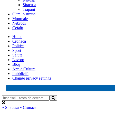
Ragusa
Siracusa
Trapani
Oltre lo stretto
Monreale
Nebrodi
Cefalù
Home
Cronaca
Politica
Sport
Salute
Lavoro
Blog
Arte e Cultura
Pubblicità
Change privacy settings
» Siracusa
» Cronaca