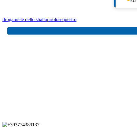
su
droga
miele dello sballo
priolo
sequestro