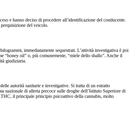
eso e hanno deciso di procedere all’identificazione del conducente.
 perquisizione del veicolo.
 chilogrammi, immediatamente sequestrati. L’attività investigativa è poi
ome “honey oil” o, più comunemente, “miele dello sballo”. Anche il
tà giudiziaria.
lle autorità sanitarie e investigative. Si tratta di un estratto
a nazionale di allerta precoce sulle droghe dell’Istituto Superiore di
i THC, il principale principio psicoattivo della cannabis, molto