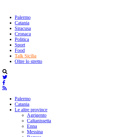
Palermo
Catania
Siracusa
Cronaca
Politica
Sport
Food
Talk Sicilia
Oltre lo stretto
Palermo
Catania
Le altre province
Agrigento
Caltanissetta
Enna
Messina