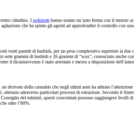
centro cittadino. I
poliziotti
hanno notato un’auto ferma con il motore acc
 agitazione che ha spinto gli agenti ad approfondire il controllo con una
scosti venti panetti di hashish, per un peso complessivo superiore ai due
altri sette grammi di hashish e 26 grammi di “wax”, conosciuto anche c
tre il diciannovenne è stato arrestato e messo a disposizione dell’autori
un derivato della cannabis che negli ultimi anni ha attirato l’attenzione de
 ottenuto attraverso particolari processi di estrazione. Secondo il Sistem
 Consiglio dei ministri, questi concentrati possono raggiungere livelli d
nche oltre l’80%.