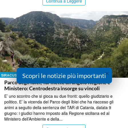
Continua a Leggere
×
Scopri le notizie più importanti
SIRACUSA
Parco degli Iblei, Tar mette all’angolo Regione e
Ministero: Centrodestra insorge su vincoli
E’ uno scontro che si gioca su due fronti: quello giudiziario e
politico. E’ la vicenda del Parco degli Iblei che ha riacceso gli
animi a seguito della sentenza del TAR di Catania, datata 9
giugno: i giudici hanno imposto alla Regione siciliana ed al
Ministero dell’Ambiente e della...