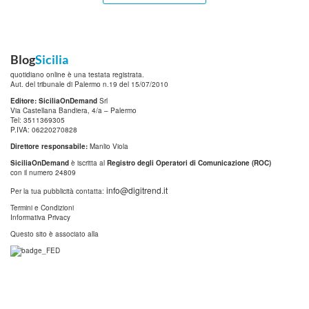
Blog
Sicilia
quotidiano online è una testata registrata.
Aut. del tribunale di Palermo n.19 del 15/07/2010
Editore: SiciliaOnDemand
Srl
Via Castellana Bandiera, 4/a – Palermo
Tel: 3511369305
P.IVA: 06220270828
Direttore responsabile:
Manlio Viola
SiciliaOnDemand
è iscritta al
Registro degli Operatori di Comunicazione (ROC)
con il numero 24809
info@digitrend.it
Per la tua pubblicità contatta:
Termini e Condizioni
Informativa Privacy
Questo sito è associato alla