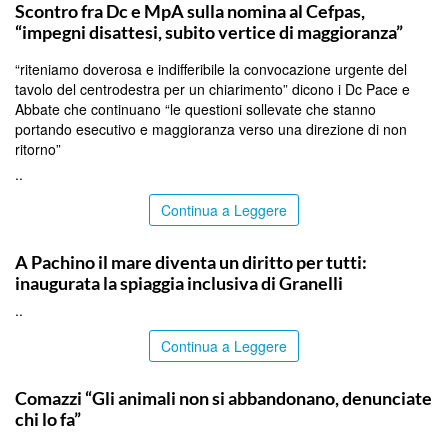
Scontro fra Dc e MpA sulla nomina al Cefpas,
“impegni disattesi, subito vertice di maggioranza”
“riteniamo doverosa e indifferibile la convocazione urgente del
tavolo del centrodestra per un chiarimento” dicono i Dc Pace e
Abbate che continuano “le questioni sollevate che stanno
portando esecutivo e maggioranza verso una direzione di non
ritorno”
..
Continua a Leggere
SIRACUSA
A Pachino il mare diventa un diritto per tutti:
inaugurata la spiaggia inclusiva di Granelli
..
Continua a Leggere
ITALPRESS
Comazzi “Gli animali non si abbandonano, denunciate
chi lo fa”
..