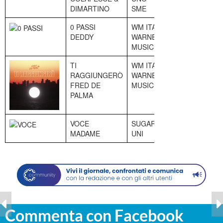
DIMARTINO
SME
0 PASSI
WM ITALY
8
DEDDY
WARNER
MUSIC
TI
WM ITALY
9
RAGGIUNGERÒ
WARNER
FRED DE
MUSIC
PALMA
VOCE
SUGAR
10
MADAME
UNI
Commenta con Facebook