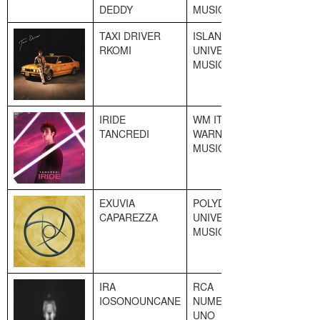
DEDDY
MUSIC
TAXI DRIVER
ISLAND
3
RKOMI
UNIVERSAL
MUSIC
IRIDE
WM ITALY
4
TANCREDI
WARNER
MUSIC
EXUVIA
POLYDOR
5
CAPAREZZA
UNIVERSAL
MUSIC
IRA
RCA
6
IOSONOUNCANE
NUMERO
UNO