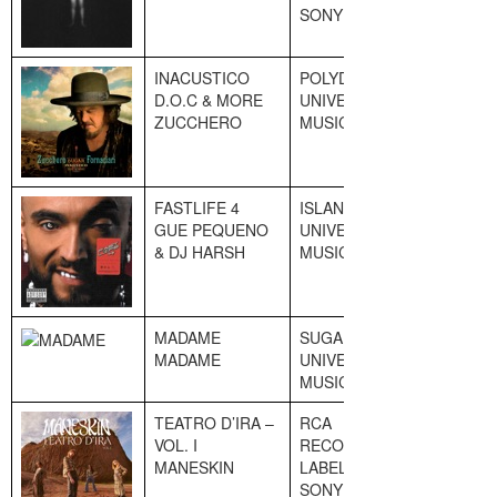
SONY
INACUSTICO
POLYDOR
7
D.O.C & MORE
UNIVERSAL
ZUCCHERO
MUSIC
FASTLIFE 4
ISLAND
8
GUE PEQUENO
UNIVERSAL
& DJ HARSH
MUSIC
MADAME
SUGAR
9
MADAME
UNIVERSAL
MUSIC
TEATRO D’IRA –
RCA
10
VOL. I
RECORDS
MANESKIN
LABEL
SONY