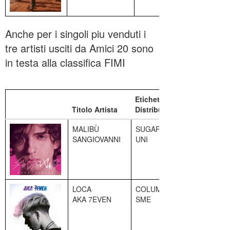
Anche per i singoli piu venduti i
tre artisti usciti da Amici 20 sono
in testa alla classifica FIMI
Etichetta /
Posizione
Titolo Artista
Distributore
attuale
MALIBÙ
SUGAR
1
SANGIOVANNI
UNI
LOCA
COLUMBIA
2
AKA 7EVEN
SME