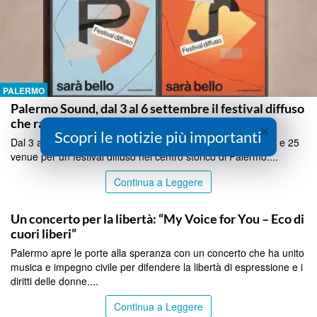
PALERMO
Palermo Sound, dal 3 al 6 settembre il festival diffuso
che racconta la città
×
Scopri le notizie più importanti
Dal 3 al 6 settembre debutta Palermo Sound: oltre 85 artisti e 25
venue per un festival diffuso nel centro storico di Palermo....
Continua a Leggere
PALERMO
Un concerto per la libertà: “My Voice for You – Eco di
cuori liberi”
Palermo apre le porte alla speranza con un concerto che ha unito
musica e impegno civile per difendere la libertà di espressione e i
diritti delle donne....
Continua a Leggere