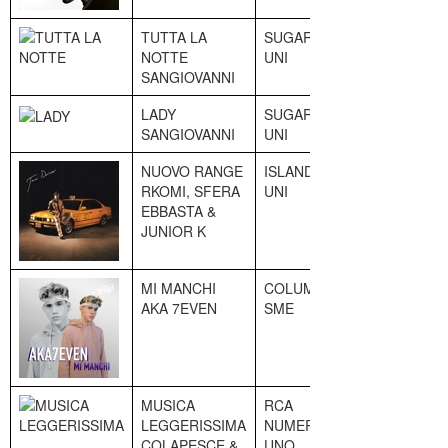
TUTTA LA
SUGAR
3
NOTTE
UNI
SANGIOVANNI
LADY
SUGAR
4
SANGIOVANNI
UNI
NUOVO RANGE
ISLAND
5
RKOMI, SFERA
UNI
EBBASTA &
JUNIOR K
MI MANCHI
COLUMBIA
6
AKA 7EVEN
SME
MUSICA
RCA
7
LEGGERISSIMA
NUMERO
COLAPESCE &
UNO