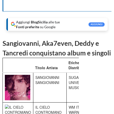
Aggiungi
BlogSicilia
alle tue
AGGIUNGI
Fonti preferite
su Google
Sangiovanni, Aka7even, Deddy e
Tancredi conquistano album e singoli
Etichetta /
Posizione
Titolo Artista
Distributore
attuale
SANGIOVANNI
SUGAR
1
SANGIOVANNI
UNIVERSAL
MUSIC
IL CIELO
WM ITALY
2
CONTROMANO
WARNER