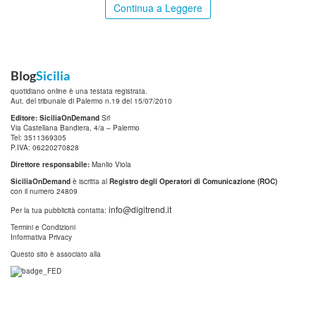
Continua a Leggere
Blog
Sicilia
quotidiano online è una testata registrata.
Aut. del tribunale di Palermo n.19 del 15/07/2010
Editore: SiciliaOnDemand
Srl
Via Castellana Bandiera, 4/a – Palermo
Tel: 3511369305
P.IVA: 06220270828
Direttore responsabile:
Manlio Viola
SiciliaOnDemand
è iscritta al
Registro degli Operatori di Comunicazione (ROC)
con il numero 24809
info@digitrend.it
Per la tua pubblicità contatta:
Termini e Condizioni
Informativa Privacy
Questo sito è associato alla