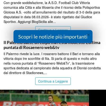
Con grande soddisfazione, la A.S.D. Football Club Vittoria
comunica alla Città e alla tifoseria che il ricorso della Polisportiva
Gioiosa A.S. -volto all’annullamento del risultato di 3-0 della gara
disputatasi in data 08.03.2026- è stato rigettato dal Giudice
Sportivo. Aggiungi BlogSicilia alle...
Continua a Leggere
×
Scopri le notizie più importanti
PALERMO
Il Palermo batte un colpo ma resta modesto. L’ultima
puntata di Rosaenero web&tv
Il Palermo rivede la luce. I rosanero battono il Bari e tornano alla
vittoria dopo tre sconfitte di fila. Si parla di questo e molto altro
nella nuova puntata di “Rosaenero Web&Tv”, la trasmissione
sportiva dedicata al campionato della squadra di Dionisi condotta
dal direttore di Stadionews,...
Continua a Leggere