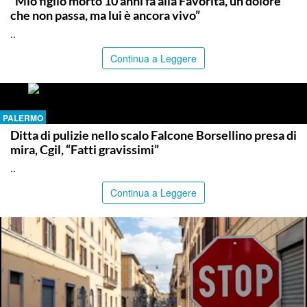
“Mio figlio morto 10 anni fa alla Favorita, un dolore
che non passa, ma lui è ancora vivo”
..
Continua a Leggere
PALERMO
Ditta di pulizie nello scalo Falcone Borsellino presa di
mira, Cgil, “Fatti gravissimi”
..
Continua a Leggere