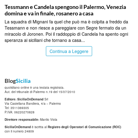
Tessmann e Candela spengono il Palermo, Venezia
domina e va in finale, rosanero a casa
La squadra di Mignani fa quel che può ma è colpita a freddo da
Tessmann e non riesce a pareggiare con Segre fermato da un
miracolo di Joronen. Poi il raddoppio di Candela ha spento ogni
speranza ai siciliani che tornano a casa...
Continua a Leggere
Blog
Sicilia
quotidiano online è una testata registrata.
Aut. del tribunale di Palermo n.19 del 15/07/2010
Editore: SiciliaOnDemand
Srl
Via Castellana Bandiera, 4/a – Palermo
Tel: 3511369305
P.IVA: 06220270828
Direttore responsabile:
Manlio Viola
SiciliaOnDemand
è iscritta al
Registro degli Operatori di Comunicazione (ROC)
con il numero 24809