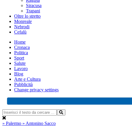
Ragusa
Siracusa
Trapani
Oltre lo stretto
Monreale
Nebrodi
Cefalù
Home
Cronaca
Politica
Sport
Salute
Lavoro
Blog
Arte e Cultura
Pubblicità
Change privacy settings
» Palermo
» Antonino Sacco