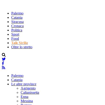
Palermo
Catania
Siracusa
Cronaca
Politica
Sport
Food
Talk Sicilia
Oltre lo stretto
Palermo
Catania
Le altre province
Agrigento
Caltanissetta
Enna
Messina