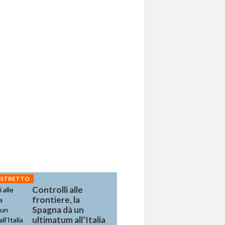
 STRETTO
Controlli alle
frontiere, la
Spagna dà un
ultimatum all’Italia