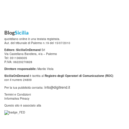
Blog
Sicilia
quotidiano online è una testata registrata.
Aut. del tribunale di Palermo n.19 del 15/07/2010
Editore: SiciliaOnDemand
Srl
Via Castellana Bandiera, 4/a – Palermo
Tel: 3511369305
P.IVA: 06220270828
Direttore responsabile:
Manlio Viola
SiciliaOnDemand
è iscritta al
Registro degli Operatori di Comunicazione (ROC)
con il numero 24809
info@digitrend.it
Per la tua pubblicità contatta:
Termini e Condizioni
Informativa Privacy
Questo sito è associato alla