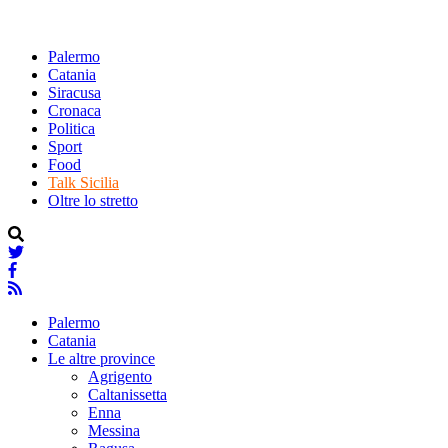
Palermo
Catania
Siracusa
Cronaca
Politica
Sport
Food
Talk Sicilia
Oltre lo stretto
Palermo
Catania
Le altre province
Agrigento
Caltanissetta
Enna
Messina