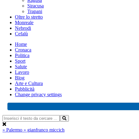
Ragusa
Siracusa
Trapani
Oltre lo stretto
Monreale
Nebrodi
Cefalù
Home
Cronaca
Politica
Sport
Salute
Lavoro
Blog
Arte e Cultura
Pubblicità
Change privacy settings
» Palermo
» gianfranco miccich