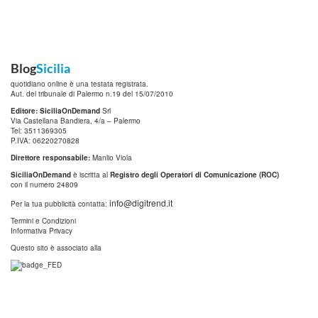
Blog
Sicilia
quotidiano online è una testata registrata.
Aut. del tribunale di Palermo n.19 del 15/07/2010
Editore: SiciliaOnDemand
Srl
Via Castellana Bandiera, 4/a – Palermo
Tel: 3511369305
P.IVA: 06220270828
Direttore responsabile:
Manlio Viola
SiciliaOnDemand
è iscritta al
Registro degli Operatori di Comunicazione (ROC)
con il numero 24809
info@digitrend.it
Per la tua pubblicità contatta:
Termini e Condizioni
Informativa Privacy
Questo sito è associato alla