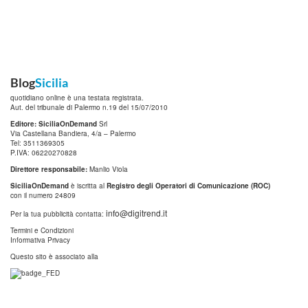
Blog
Sicilia
quotidiano online è una testata registrata.
Aut. del tribunale di Palermo n.19 del 15/07/2010
Editore: SiciliaOnDemand
Srl
Via Castellana Bandiera, 4/a – Palermo
Tel: 3511369305
P.IVA: 06220270828
Direttore responsabile:
Manlio Viola
SiciliaOnDemand
è iscritta al
Registro degli Operatori di Comunicazione (ROC)
con il numero 24809
info@digitrend.it
Per la tua pubblicità contatta:
Termini e Condizioni
Informativa Privacy
Questo sito è associato alla