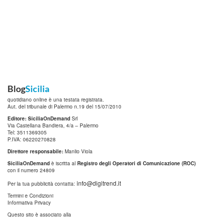
Blog
Sicilia
quotidiano online è una testata registrata.
Aut. del tribunale di Palermo n.19 del 15/07/2010
Editore: SiciliaOnDemand
Srl
Via Castellana Bandiera, 4/a – Palermo
Tel: 3511369305
P.IVA: 06220270828
Direttore responsabile:
Manlio Viola
SiciliaOnDemand
è iscritta al
Registro degli Operatori di Comunicazione (ROC)
con il numero 24809
info@digitrend.it
Per la tua pubblicità contatta:
Termini e Condizioni
Informativa Privacy
Questo sito è associato alla