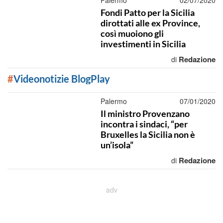
Palermo
02/07/2020
Fondi Patto per la Sicilia
dirottati alle ex Province,
così muoiono gli
investimenti in Sicilia
Redazione
di
#
Videonotizie BlogPlay
Palermo
07/01/2020
Il ministro Provenzano
incontra i sindaci, “per
Bruxelles la Sicilia non è
un’isola”
Redazione
di