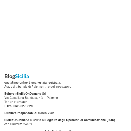
Blog
Sicilia
quotidiano online è una testata registrata.
Aut. del tribunale di Palermo n.19 del 15/07/2010
Editore: SiciliaOnDemand
Srl
Via Castellana Bandiera, 4/a – Palermo
Tel: 3511369305
P.IVA: 06220270828
Direttore responsabile:
Manlio Viola
SiciliaOnDemand
è iscritta al
Registro degli Operatori di Comunicazione (ROC)
con il numero 24809