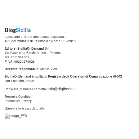
Blog
Sicilia
quotidiano online è una testata registrata.
Aut. del tribunale di Palermo n.19 del 15/07/2010
Editore: SiciliaOnDemand
Srl
Via Castellana Bandiera, 4/a – Palermo
Tel: 3511369305
P.IVA: 06220270828
Direttore responsabile:
Manlio Viola
SiciliaOnDemand
è iscritta al
Registro degli Operatori di Comunicazione (ROC)
con il numero 24809
info@digitrend.it
Per la tua pubblicità contatta:
Termini e Condizioni
Informativa Privacy
Questo sito è associato alla