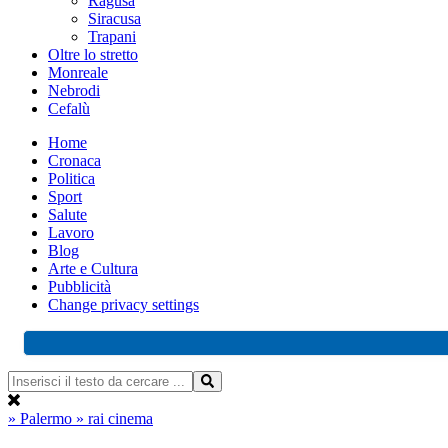
Ragusa
Siracusa
Trapani
Oltre lo stretto
Monreale
Nebrodi
Cefalù
Home
Cronaca
Politica
Sport
Salute
Lavoro
Blog
Arte e Cultura
Pubblicità
Change privacy settings
» Palermo
» rai cinema