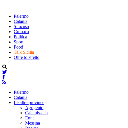
Palermo
Catania
Siracusa
Cronaca
Politica
Sport
Food
Talk Sicilia
Oltre lo stretto
Palermo
Catania
Le altre province
Agrigento
Caltanissetta
Enna
Messina