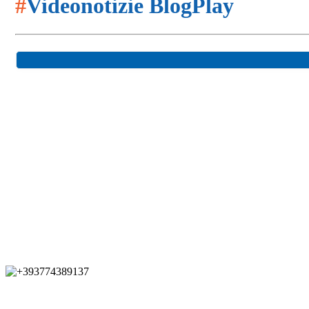
#
Videonotizie BlogPlay