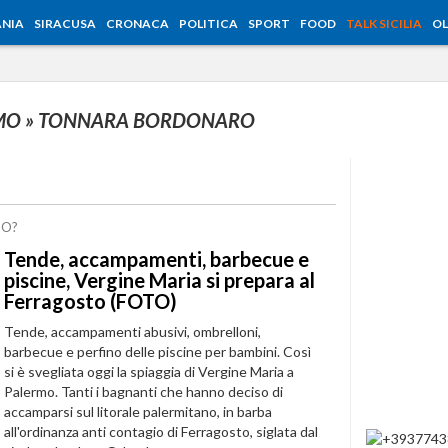
NIA
SIRACUSA
CRONACA
POLITICA
SPORT
FOOD
TALK SICILIA
OL
RMO
» TONNARA BORDONARO
DO?
Tende, accampamenti, barbecue e
piscine, Vergine Maria si prepara al
Ferragosto (FOTO)
Tende, accampamenti abusivi, ombrelloni,
barbecue e perfino delle piscine per bambini. Così
si è svegliata oggi la spiaggia di Vergine Maria a
Palermo. Tanti i bagnanti che hanno deciso di
accamparsi sul litorale palermitano, in barba
all'ordinanza anti contagio di Ferragosto, siglata dal