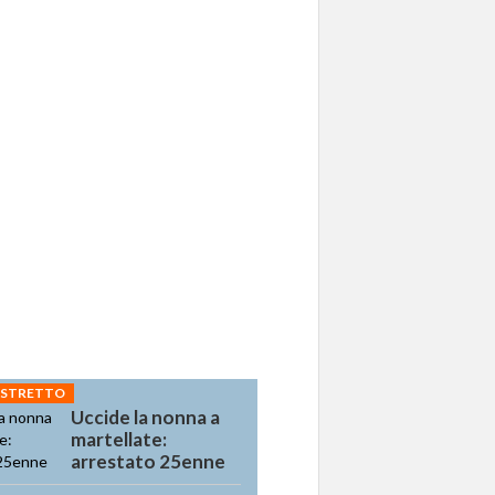
 STRETTO
Uccide la nonna a
martellate:
arrestato 25enne