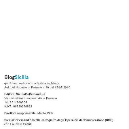
Blog
Sicilia
quotidiano online è una testata registrata.
Aut. del tribunale di Palermo n.19 del 15/07/2010
Editore: SiciliaOnDemand
Srl
Via Castellana Bandiera, 4/a – Palermo
Tel: 3511369305
P.IVA: 06220270828
Direttore responsabile:
Manlio Viola
SiciliaOnDemand
è iscritta al
Registro degli Operatori di Comunicazione (ROC)
con il numero 24809