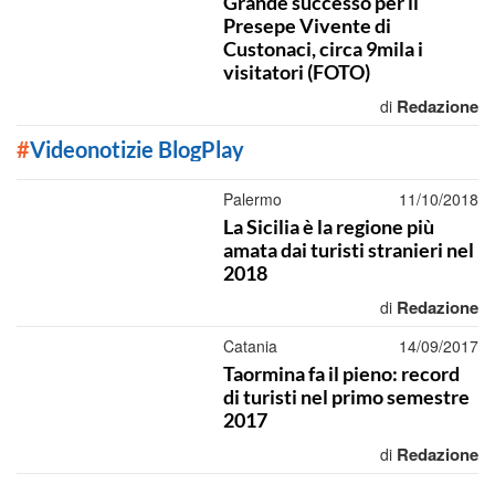
Grande successo per il
Presepe Vivente di
Custonaci, circa 9mila i
visitatori (FOTO)
Redazione
di
#
Videonotizie BlogPlay
Palermo
11/10/2018
La Sicilia è la regione più
amata dai turisti stranieri nel
2018
Redazione
di
Catania
14/09/2017
Taormina fa il pieno: record
di turisti nel primo semestre
2017
Redazione
di