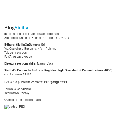
Blog
Sicilia
quotidiano online è una testata registrata.
Aut. del tribunale di Palermo n.19 del 15/07/2010
Editore: SiciliaOnDemand
Srl
Via Castellana Bandiera, 4/a – Palermo
Tel: 3511369305
P.IVA: 06220270828
Direttore responsabile:
Manlio Viola
SiciliaOnDemand
è iscritta al
Registro degli Operatori di Comunicazione (ROC)
con il numero 24809
info@digitrend.it
Per la tua pubblicità contatta:
Termini e Condizioni
Informativa Privacy
Questo sito è associato alla