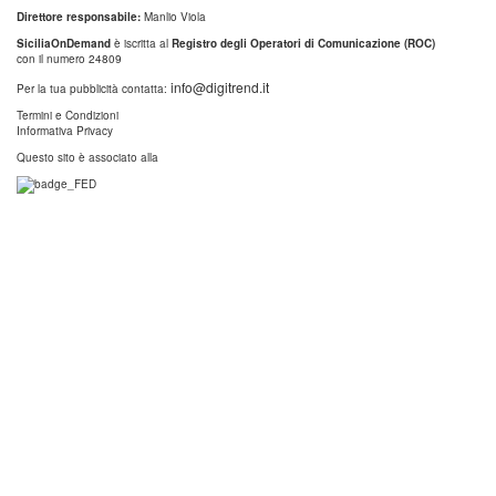
Direttore responsabile:
Manlio Viola
SiciliaOnDemand
è iscritta al
Registro degli Operatori di Comunicazione (ROC)
con il numero 24809
info@digitrend.it
Per la tua pubblicità contatta:
Termini e Condizioni
Informativa Privacy
Questo sito è associato alla