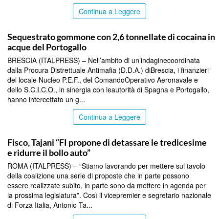
Continua a Leggere
TOP NEWS
Sequestrato gommone con 2,6 tonnellate di cocaina in
acque del Portogallo
BRESCIA (ITALPRESS) – Nell’ambito di un’indaginecoordinata
dalla Procura Distrettuale Antimafia (D.D.A.) diBrescia, i finanzieri
del locale Nucleo P.E.F., del ComandoOperativo Aeronavale e
dello S.C.I.C.O., in sinergia con leautorità di Spagna e Portogallo,
hanno intercettato un g...
Continua a Leggere
TOP NEWS
Fisco, Tajani “FI propone di detassare le tredicesime
e ridurre il bollo auto”
ROMA (ITALPRESS) – “Stiamo lavorando per mettere sul tavolo
della coalizione una serie di proposte che in parte possono
essere realizzate subito, in parte sono da mettere in agenda per
la prossima legislatura”. Così il vicepremier e segretario nazionale
di Forza Italia, Antonio Ta...