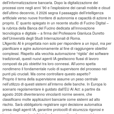
dell’informatizzazione bancaria. Dopo la digitalizzazione dei
processi core negli anni ’90 e l’esplosione dei canali mobile e cloud
dell’ultimo decennio, il 2026 segna il passaggio dell’intelligenza
artificiale verso nuove frontiere di autonomia e capacità di azione in
proprio. E’ quanto spiegato in un recente studio di Fucino Digital –
la rubrica della Banca del Fucino dedicata all’innovazione
tecnologica e digitale – a firma del Professore Gianluca Duretto
dell’Università degli Studi Internazionali di Roma.
L’Agentic AI è progettata non solo per rispondere a un input, ma per
pianificare e agire autonomamente al fine di raggiungere obiettivi
complessi. Rispetto alla vecchia automazione “rigida” dei software
tradizionali, questi nuovi agenti IA gestiscono flussi di lavoro
composti da più obiettivi tra loro connessi. All’uomo spetta
nondimeno il fondamentale ruolo di supervisore del processo nei
punti più cruciali. Ma come controllare questo aspetto?
Proprio il tema della supervisione assume un peso centrale
nell’utilizzo di questi sistemi all’interno delle banche. In Europa lo
scenario regolamentare è guidato dall’EU AI Act: a partire da
agosto 2026 diventeranno vincolanti norme severe, che
classificano molte applicazioni bancarie come sistemi ad alto
rischio. Sarà obbligatorio registrare ogni decisione automatica
presa dagli agenti IA, garantire protocolli di sicurezza rigorosi e