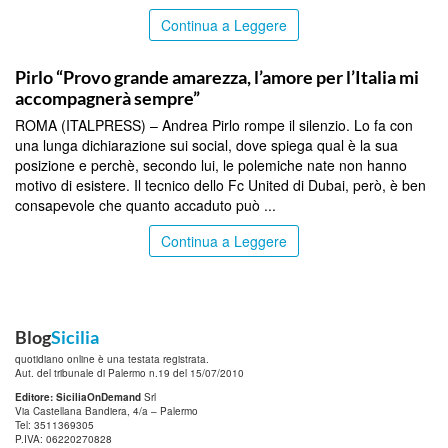
Continua a Leggere
TOP NEWS
Pirlo “Provo grande amarezza, l’amore per l’Italia mi
accompagnerà sempre”
ROMA (ITALPRESS) – Andrea Pirlo rompe il silenzio. Lo fa con
una lunga dichiarazione sui social, dove spiega qual è la sua
posizione e perchè, secondo lui, le polemiche nate non hanno
motivo di esistere. Il tecnico dello Fc United di Dubai, però, è ben
consapevole che quanto accaduto può ...
Continua a Leggere
Blog
Sicilia
quotidiano online è una testata registrata.
Aut. del tribunale di Palermo n.19 del 15/07/2010
Editore: SiciliaOnDemand
Srl
Via Castellana Bandiera, 4/a – Palermo
Tel: 3511369305
P.IVA: 06220270828