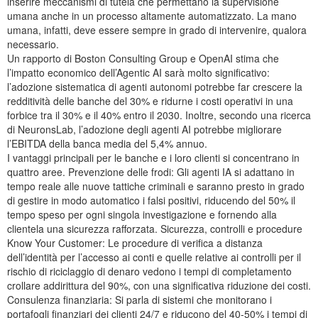
inserire meccanismi di tutela che permettano la supervisione
umana anche in un processo altamente automatizzato. La mano
umana, infatti, deve essere sempre in grado di intervenire, qualora
necessario.
Un rapporto di Boston Consulting Group e OpenAI stima che
l’impatto economico dell’Agentic AI sarà molto significativo:
l’adozione sistematica di agenti autonomi potrebbe far crescere la
redditività delle banche del 30% e ridurne i costi operativi in una
forbice tra il 30% e il 40% entro il 2030. Inoltre, secondo una ricerca
di NeuronsLab, l’adozione degli agenti AI potrebbe migliorare
l’EBITDA della banca media del 5,4% annuo.
I vantaggi principali per le banche e i loro clienti si concentrano in
quattro aree. Prevenzione delle frodi: Gli agenti IA si adattano in
tempo reale alle nuove tattiche criminali e saranno presto in grado
di gestire in modo automatico i falsi positivi, riducendo del 50% il
tempo speso per ogni singola investigazione e fornendo alla
clientela una sicurezza rafforzata. Sicurezza, controlli e procedure
Know Your Customer: Le procedure di verifica a distanza
dell’identità per l’accesso ai conti e quelle relative ai controlli per il
rischio di riciclaggio di denaro vedono i tempi di completamento
crollare addirittura del 90%, con una significativa riduzione dei costi.
Consulenza finanziaria: Si parla di sistemi che monitorano i
portafogli finanziari dei clienti 24/7 e riducono del 40-50% i tempi di