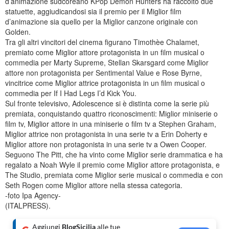
d’animazione sudcoreano KPop Demon Hunters ha raccolto due
statuette, aggiudicandosi sia il premio per il Miglior film
d’animazione sia quello per la Miglior canzone originale con
Golden.
Tra gli altri vincitori del cinema figurano Timothèe Chalamet,
premiato come Miglior attore protagonista in un film musical o
commedia per Marty Supreme, Stellan Skarsgard come Miglior
attore non protagonista per Sentimental Value e Rose Byrne,
vincitrice come Miglior attrice protagonista in un film musical o
commedia per If I Had Legs I’d Kick You.
Sul fronte televisivo, Adolescence si è distinta come la serie più
premiata, conquistando quattro riconoscimenti: Miglior miniserie o
film tv, Miglior attore in una miniserie o film tv a Stephen Graham,
Miglior attrice non protagonista in una serie tv a Erin Doherty e
Miglior attore non protagonista in una serie tv a Owen Cooper.
Seguono The Pitt, che ha vinto come Miglior serie drammatica e ha
regalato a Noah Wyle il premio come Miglior attore protagonista, e
The Studio, premiata come Miglior serie musical o commedia e con
Seth Rogen come Miglior attore nella stessa categoria.
-foto Ipa Agency-
(ITALPRESS).
Aggiungi
BlogSicilia
alle tue