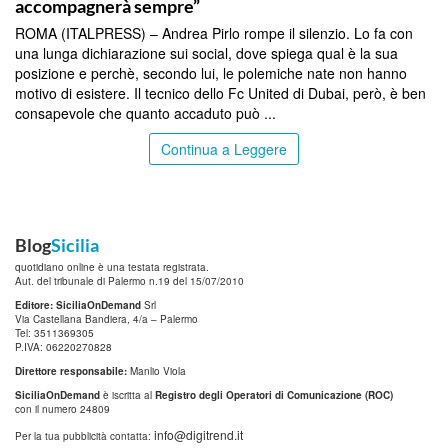
accompagnerà sempre”
ROMA (ITALPRESS) – Andrea Pirlo rompe il silenzio. Lo fa con
una lunga dichiarazione sui social, dove spiega qual è la sua
posizione e perchè, secondo lui, le polemiche nate non hanno
motivo di esistere. Il tecnico dello Fc United di Dubai, però, è ben
consapevole che quanto accaduto può ...
Continua a Leggere
Blog
Sicilia
quotidiano online è una testata registrata.
Aut. del tribunale di Palermo n.19 del 15/07/2010
Editore: SiciliaOnDemand
Srl
Via Castellana Bandiera, 4/a – Palermo
Tel: 3511369305
P.IVA: 06220270828
Direttore responsabile:
Manlio Viola
SiciliaOnDemand
è iscritta al
Registro degli Operatori di Comunicazione (ROC)
con il numero 24809
info@digitrend.it
Per la tua pubblicità contatta: