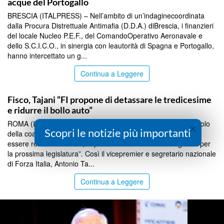
acque del Portogallo
BRESCIA (ITALPRESS) – Nell’ambito di un’indaginecoordinata
dalla Procura Distrettuale Antimafia (D.D.A.) diBrescia, i finanzieri
del locale Nucleo P.E.F., del ComandoOperativo Aeronavale e
dello S.C.I.C.O., in sinergia con leautorità di Spagna e Portogallo,
hanno intercettato un g...
Continua a Leggere
TOP NEWS
Fisco, Tajani “FI propone di detassare le tredicesime
e ridurre il bollo auto”
ROMA (ITALPRESS) – “Stiamo lavorando per mettere sul tavolo
×
Scopri le notizie più importanti
della coalizione una serie di proposte che in parte possono
essere realizzate subito, in parte sono da mettere in agenda per
la prossima legislatura”. Così il vicepremier e segretario nazionale
di Forza Italia, Antonio Ta...
Continua a Leggere