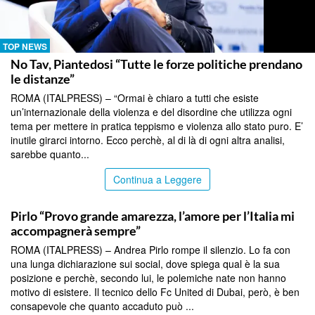
TOP NEWS
No Tav, Piantedosi “Tutte le forze politiche prendano
le distanze”
ROMA (ITALPRESS) – “Ormai è chiaro a tutti che esiste
un’internazionale della violenza e del disordine che utilizza ogni
tema per mettere in pratica teppismo e violenza allo stato puro. E’
inutile girarci intorno. Ecco perchè, al di là di ogni altra analisi,
sarebbe quanto...
Continua a Leggere
TOP NEWS
Pirlo “Provo grande amarezza, l’amore per l’Italia mi
accompagnerà sempre”
ROMA (ITALPRESS) – Andrea Pirlo rompe il silenzio. Lo fa con
una lunga dichiarazione sui social, dove spiega qual è la sua
posizione e perchè, secondo lui, le polemiche nate non hanno
motivo di esistere. Il tecnico dello Fc United di Dubai, però, è ben
consapevole che quanto accaduto può ...