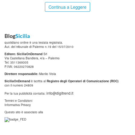
Continua a Leggere
Blog
Sicilia
quotidiano online è una testata registrata.
Aut. del tribunale di Palermo n.19 del 15/07/2010
Editore: SiciliaOnDemand
Srl
Via Castellana Bandiera, 4/a – Palermo
Tel: 3511369305
P.IVA: 06220270828
Direttore responsabile:
Manlio Viola
SiciliaOnDemand
è iscritta al
Registro degli Operatori di Comunicazione (ROC)
con il numero 24809
info@digitrend.it
Per la tua pubblicità contatta:
Termini e Condizioni
Informativa Privacy
Questo sito è associato alla