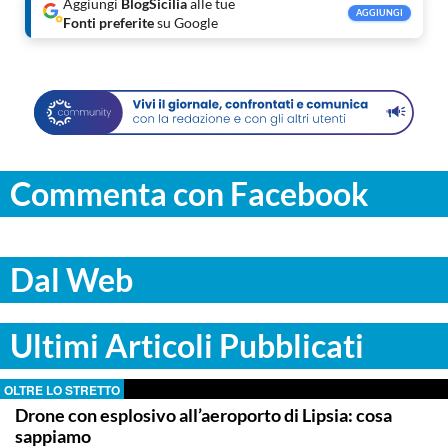
Aggiungi
BlogSicilia
alle tue
AGGIUNGI
Fonti preferite
su Google
Commenta con Facebook
Dal Web
Ultimi Articoli Pubblicati
OLTRE LO STRETTO
Drone con esplosivo all’aeroporto di Lipsia: cosa
sappiamo