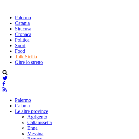
Palermo
Catania
Siracusa
Cronaca
Politica
Sport
Food
Talk Sicilia
Oltre lo stretto
Palermo
Catania
Le altre province
Agrigento
Caltanissetta
Enna
Messina