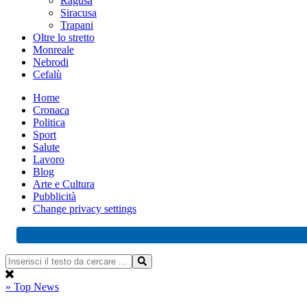
Ragusa
Siracusa
Trapani
Oltre lo stretto
Monreale
Nebrodi
Cefalù
Home
Cronaca
Politica
Sport
Salute
Lavoro
Blog
Arte e Cultura
Pubblicità
Change privacy settings
» Top News