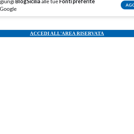
giungi
BlogSicilia
alle tue
Fonti preferite
AGG
 Google
ACCEDI ALL'AREA RISERVATA