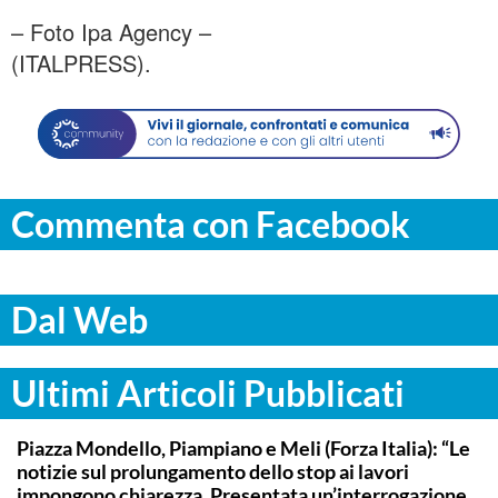
– Foto Ipa Agency –
(ITALPRESS).
Commenta con Facebook
Dal Web
Ultimi Articoli Pubblicati
PALERMO
Piazza Mondello, Piampiano e Meli (Forza Italia): “Le
notizie sul prolungamento dello stop ai lavori
impongono chiarezza. Presentata un’interrogazione