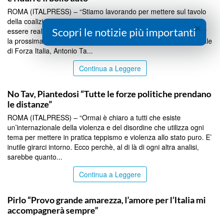
ROMA (ITALPRESS) – “Stiamo lavorando per mettere sul tavolo
della coalizione una serie di proposte che in parte possono
×
Scopri le notizie più importanti
essere realizzate subito, in parte sono da mettere in agenda per
la prossima legislatura”. Così il vicepremier e segretario nazionale
di Forza Italia, Antonio Ta...
Continua a Leggere
TOP NEWS
No Tav, Piantedosi “Tutte le forze politiche prendano
le distanze”
ROMA (ITALPRESS) – “Ormai è chiaro a tutti che esiste
un’internazionale della violenza e del disordine che utilizza ogni
tema per mettere in pratica teppismo e violenza allo stato puro. E’
inutile girarci intorno. Ecco perchè, al di là di ogni altra analisi,
sarebbe quanto...
Continua a Leggere
TOP NEWS
Pirlo “Provo grande amarezza, l’amore per l’Italia mi
accompagnerà sempre”