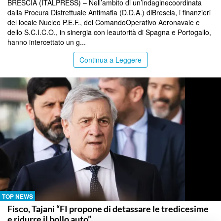
BRESCIA (ITALPRESS) – Nell’ambito di un’indaginecoordinata
dalla Procura Distrettuale Antimafia (D.D.A.) diBrescia, i finanzieri
del locale Nucleo P.E.F., del ComandoOperativo Aeronavale e
dello S.C.I.C.O., in sinergia con leautorità di Spagna e Portogallo,
hanno intercettato un g...
Continua a Leggere
TOP NEWS
Fisco, Tajani “FI propone di detassare le tredicesime
e ridurre il bollo auto”