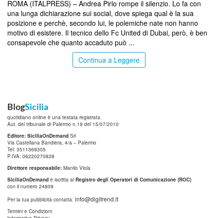
ROMA (ITALPRESS) – Andrea Pirlo rompe il silenzio. Lo fa con
una lunga dichiarazione sui social, dove spiega qual è la sua
posizione e perchè, secondo lui, le polemiche nate non hanno
motivo di esistere. Il tecnico dello Fc United di Dubai, però, è ben
consapevole che quanto accaduto può ...
Continua a Leggere
Blog
Sicilia
quotidiano online è una testata registrata.
Aut. del tribunale di Palermo n.19 del 15/07/2010
Editore: SiciliaOnDemand
Srl
Via Castellana Bandiera, 4/a – Palermo
Tel: 3511369305
P.IVA: 06220270828
Direttore responsabile:
Manlio Viola
SiciliaOnDemand
è iscritta al
Registro degli Operatori di Comunicazione (ROC)
con il numero 24809
info@digitrend.it
Per la tua pubblicità contatta:
Termini e Condizioni
Informativa Privacy