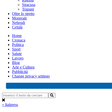
Ragusa
Siracusa
Trapani
Oltre lo stretto
Monreale
Nebrodi
Cefalù
Home
Cronaca
Politica
Sport
Salute
Lavoro
Blog
Arte e Cultura
Pubblicità
Change privacy settings
» Italpress