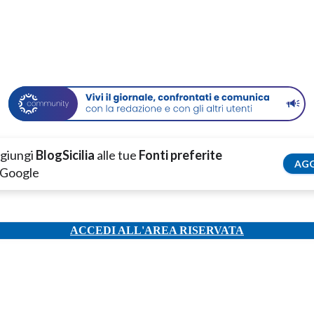
giungi
BlogSicilia
alle tue
Fonti preferite
AGG
 Google
ACCEDI ALL'AREA RISERVATA