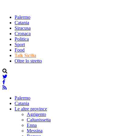
Palermo
Catania
Siracusa
Cronaca
Politica
Sport
Food
Talk Sicilia
Oltre lo stretto
Palermo
Catania
Le altre province
Agrigento
Caltanissetta
Enna
Messina