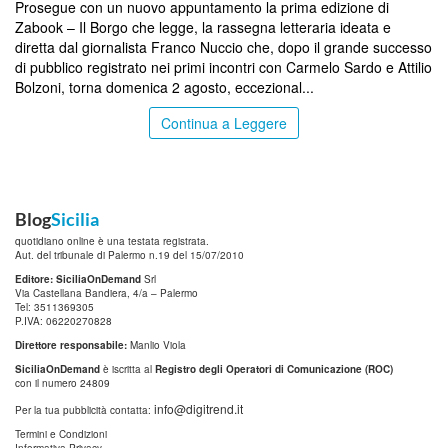
Prosegue con un nuovo appuntamento la prima edizione di
Zabook – Il Borgo che legge, la rassegna letteraria ideata e
diretta dal giornalista Franco Nuccio che, dopo il grande successo
di pubblico registrato nei primi incontri con Carmelo Sardo e Attilio
Bolzoni, torna domenica 2 agosto, eccezional...
Continua a Leggere
Blog
Sicilia
quotidiano online è una testata registrata.
Aut. del tribunale di Palermo n.19 del 15/07/2010
Editore: SiciliaOnDemand
Srl
Via Castellana Bandiera, 4/a – Palermo
Tel: 3511369305
P.IVA: 06220270828
Direttore responsabile:
Manlio Viola
SiciliaOnDemand
è iscritta al
Registro degli Operatori di Comunicazione (ROC)
con il numero 24809
info@digitrend.it
Per la tua pubblicità contatta:
Termini e Condizioni