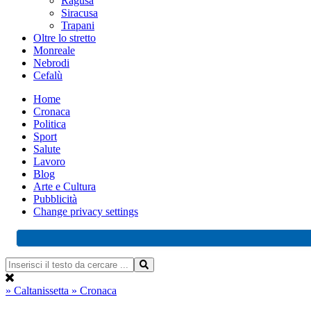
Ragusa
Siracusa
Trapani
Oltre lo stretto
Monreale
Nebrodi
Cefalù
Home
Cronaca
Politica
Sport
Salute
Lavoro
Blog
Arte e Cultura
Pubblicità
Change privacy settings
» Caltanissetta
» Cronaca