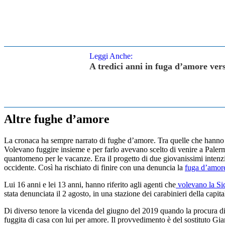
Leggi Anche:
A tredici anni in fuga d’amore ver
Altre fughe d’amore
La cronaca ha sempre narrato di fughe d’amore. Tra quelle che hanno f
Volevano fuggire insieme e per farlo avevano scelto di venire a Pale
quantomeno per le vacanze. Era il progetto di due giovanissimi intenzio
occidente. Così ha rischiato di finire con una denuncia la
fuga d’amor
Lui 16 anni e lei 13 anni, hanno riferito agli agenti che
volevano la Sici
stata denunciata il 2 agosto, in una stazione dei carabinieri della capita
Di diverso tenore la vicenda del giugno del 2019 quando la procura d
fuggita di casa con lui per amore. Il provvedimento è del sostituto Gian