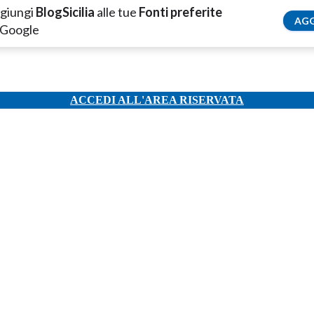
giungi
BlogSicilia
alle tue
Fonti preferite
AGG
 Google
ACCEDI ALL'AREA RISERVATA