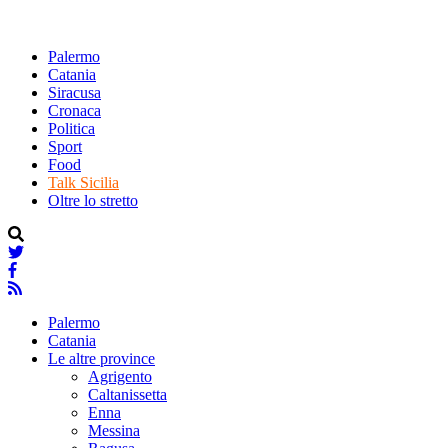
Palermo
Catania
Siracusa
Cronaca
Politica
Sport
Food
Talk Sicilia
Oltre lo stretto
Palermo
Catania
Le altre province
Agrigento
Caltanissetta
Enna
Messina