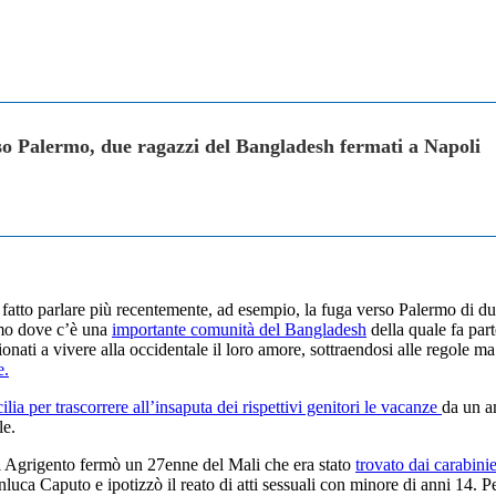
so Palermo, due ragazzi del Bangladesh fermati a Napoli
atto parlare più recentemente, ad esempio, la fuga verso Palermo di du
rmo dove c’è una
importante comunità del Bangladesh
della quale fa part
nati a vivere alla occidentale il loro amore, sottraendosi alle regole ma 
e.
lia per trascorrere all’insaputa dei rispettivi genitori le vacanze
da un a
le.
i Agrigento fermò un 27enne del Mali che era stato
trovato dai carabini
luca Caputo e ipotizzò il reato di atti sessuali con minore di anni 14. Pe