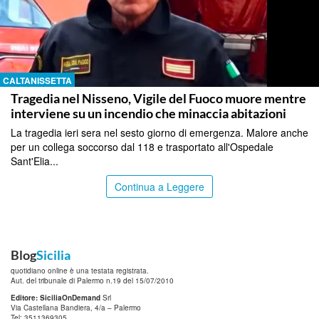
CALTANISSETTA
Tragedia nel Nisseno, Vigile del Fuoco muore mentre
interviene su un incendio che minaccia abitazioni
La tragedia ieri sera nel sesto giorno di emergenza. Malore anche
per un collega soccorso dal 118 e trasportato all'Ospedale
Sant'Elia...
Continua a Leggere
Blog
Sicilia
quotidiano online è una testata registrata.
Aut. del tribunale di Palermo n.19 del 15/07/2010
Editore: SiciliaOnDemand
Srl
Via Castellana Bandiera, 4/a – Palermo
Tel: 3511369305