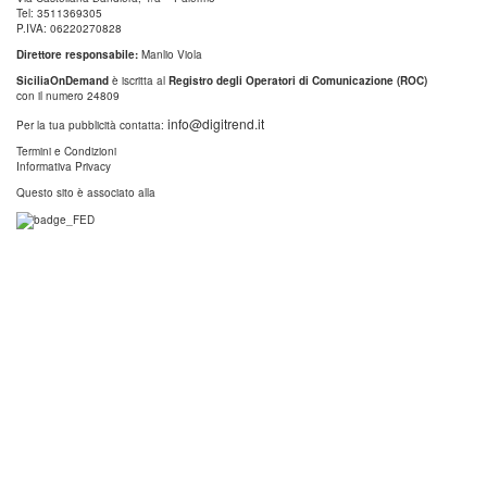
Tel: 3511369305
P.IVA: 06220270828
Direttore responsabile:
Manlio Viola
SiciliaOnDemand
è iscritta al
Registro degli Operatori di Comunicazione (ROC)
con il numero 24809
info@digitrend.it
Per la tua pubblicità contatta:
Termini e Condizioni
Informativa Privacy
Questo sito è associato alla