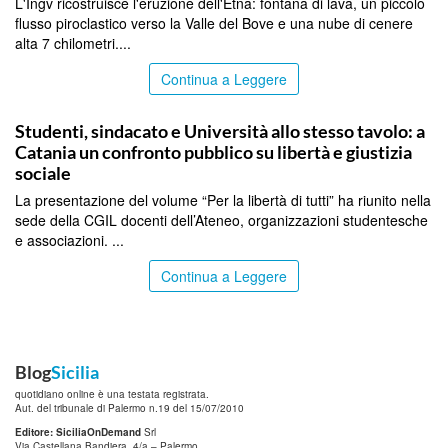
L'Ingv ricostruisce l'eruzione dell'Etna: fontana di lava, un piccolo
flusso piroclastico verso la Valle del Bove e una nube di cenere
alta 7 chilometri....
Continua a Leggere
CATANIA
Studenti, sindacato e Università allo stesso tavolo: a
Catania un confronto pubblico su libertà e giustizia
sociale
La presentazione del volume “Per la libertà di tutti” ha riunito nella
sede della CGIL docenti dell’Ateneo, organizzazioni studentesche
e associazioni. ...
Continua a Leggere
Blog
Sicilia
quotidiano online è una testata registrata.
Aut. del tribunale di Palermo n.19 del 15/07/2010
Editore: SiciliaOnDemand
Srl
Via Castellana Bandiera, 4/a – Palermo