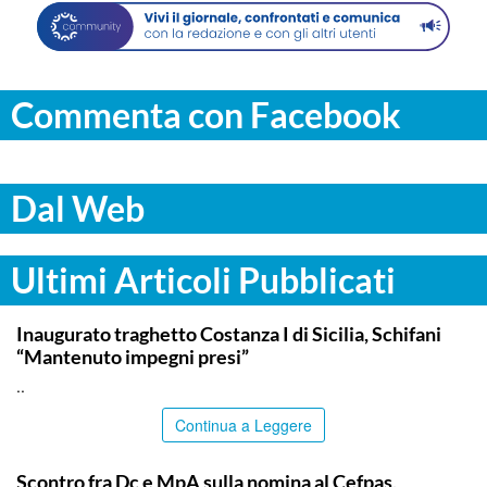
Commenta con Facebook
Dal Web
Ultimi Articoli Pubblicati
ITALPRESS
Inaugurato traghetto Costanza I di Sicilia, Schifani
“Mantenuto impegni presi”
..
Continua a Leggere
CALTANISSETTA
Scontro fra Dc e MpA sulla nomina al Cefpas,